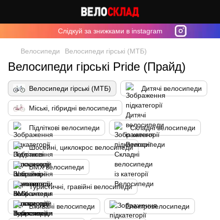
Cлідкуй за знижками в instagram
Велосипеди
Велосипеди гірські (МТБ)
Велосипеди гірські Pride (Прайд)
Велосипеди гірські (МТБ)
Дитячі велосипеди
Міські, гібридні велосипеди
Підліткові велосипеди
Складні велосипеди
Шосейні, циклокрос велосипеди
BMX велосипеди
Туристичні, гравійні велосипеди
Вживані велосипеди
Електровелосипеди