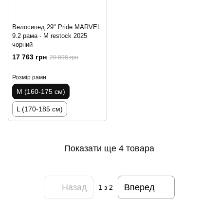
Велосипед 29" Pride MARVEL
9.2 рама - M restock 2025
чорний
17 763 грн
20 898 грн
Розмір рами
M (160-175 см)
L (170-185 см)
Показати ще 4 товара
Назад
Вперед
1
з 2