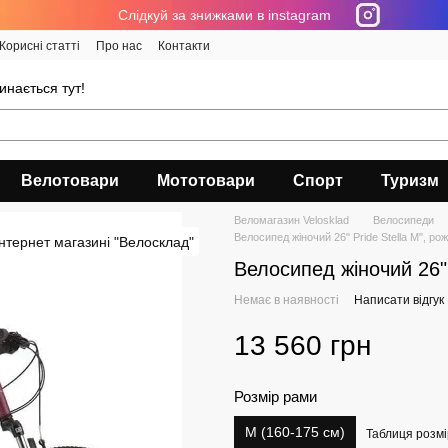
Cлідкуй за знижками в instagram
Корисні статті
Про нас
Контакти
инається тут!
Велотовари
Мототовари
Спорт
Туризм
Веломагазин Velosklad
Велосипеди
Велосипед жіночий 26" Pride Stella M", ро
Велосипед жіночий 26" 
Немає в наявності
Написати відгук
13 560 грн
Розмір рами
M (160-175 см)
Таблиця розмі