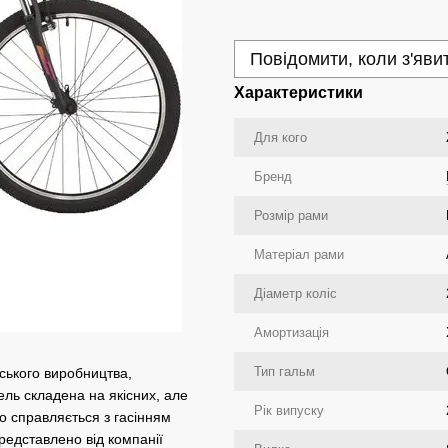
Повідомити, коли з'яви
Характеристики
Для кого
Бренд
Розмір рами
Матеріал рами
Діаметр коліс
Амортизація
Тип гальм
нського виробництва,
ель складена на якісних, але
Рік випуску
о справляється з гасінням
редставлено від компанії