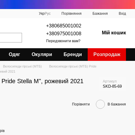
Порівняння
Укр
Рус
Бажання
Вхід
+380685001002
Мій кошик
+380975001008
Передзвонити вам?
Одяг
Окуляри
Бренди
Розпродаж
Велосипеди гірські (МТБ)
Велосипеди гірські (МТБ) Pride
жевий 2021
Pride Stella M", рожевий 2021
Артикул
SKD-85-69
Порівняти
В бажання
рів