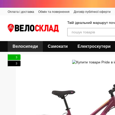
Перейти до основного контенту
Оплата і доставка
Обмін та повернення
Договір публічної оферти
Твій ідеальний маршрут поч
Велосипеди
Самокати
Електроскутери
3
3