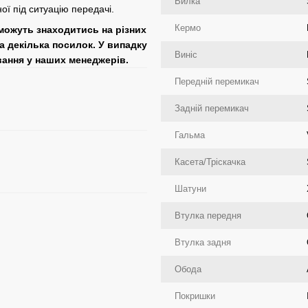
Вилка
ї під ситуацію передачі.
Кермо
 можуть знаходитись на різних
а декілька посилок. У випадку
Виніс
вання у наших менеджерів.
Передній перемикач
Задній перемикач
Гальма
Касета/Тріскачка
Шатуни
Втулка передня
Втулка задня
Обода
Покришки