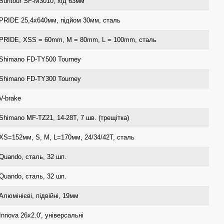
Suntour SF-M3010, хід 63мм
PRIDE 25,4х640мм, підйом 30мм, сталь
PRIDE, XSS = 60mm, M = 80mm, L = 100mm, сталь
Shimano FD-TY500 Tourney
Shimano FD-TY300 Tourney
V-brake
Shimano MF-TZ21, 14-28T, 7 шв. (трещітка)
XS=152мм, S, M, L=170мм, 24/34/42T, сталь
Quando, сталь, 32 шп.
Quando, сталь, 32 шп.
Алюмінієві, підвійні, 19мм
Innova 26x2.0', універсальні