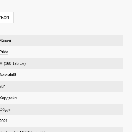
ться
Жіночі
Pride
M (160-175 см)
Алюміній
26"
Хардтейл
Обідні
2021