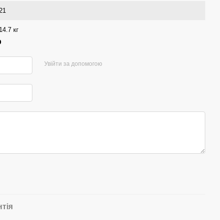
21
14.7 кг
р
Увійти за допомогою
нтія