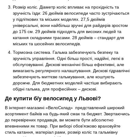
Розмір коліс. Діаметр коліс впливає на прохідність та
зручність їзди: 26 дюймів велосипеди часто зустрічаються
у підліткових та міських моделях. 27,5 дюймів
універсальні, вони найбільш зручні для райдерів зростом
до 175 см. 29 дюймів підходять для високих людей та
катання складними трасами. 28 дюймів – стандарт для
міських та шосейних велосипедів.
Тормозна система. Гальма забезпечують безпеку та
зручність управління. Одні більш прості, надійні, легкі в
обслуговуванні. Дискові механічні більш ефективні, але
вимагають регулярного налаштування. Дискові гідравлічні
забезпечують миттєве гальмування, але коштують
дорожче. Для бюджетних моделей частіше вибирають
обідні гальма, для професійних – дискові.
Де купити б/у велосипед у Львові?
В інтернет-магазині «ВелоСклад» представлений широкий
асортимент байків на будь-який смак та бюджет. Звертаючись
до перевірених продавців, ви можете бути абсолютно
впевненими як товар. При виборі обов'язково враховуйте
стиль катання, матеріал рами, розмір коліс та гальмівну