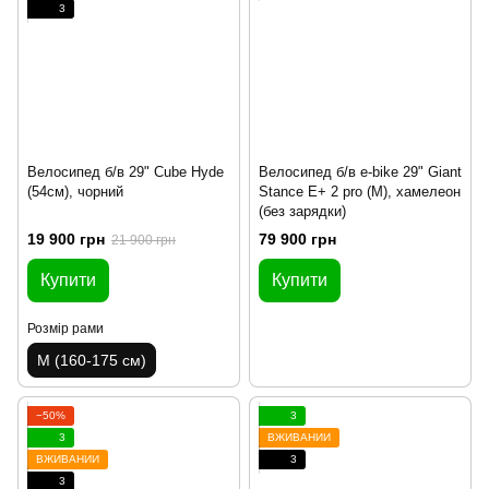
3
Велосипед б/в 29" Cube Hyde
Велосипед б/в e-bike 29" Giant
(54см), чорний
Stance E+ 2 pro (M), хамелеон
(без зарядки)
19 900 грн
79 900 грн
21 900 грн
Купити
Купити
Розмір рами
M (160-175 см)
−50%
3
3
ВЖИВАНИЙ
ВЖИВАНИЙ
3
3