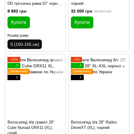
DD тріскачка рама-15" чорно-
чорний
помаранчевий 2024
8 882 грн
32 000 грн
36 000 грн
Купити
Купити
Розмір рами
S (150-165 см)
−10%
−2%
3
3
ВЖИВАНИЙ
ВЖИВАНИЙ
3
3
Велосипед б/в гравел 28"
Велосипед б/в 28" Radon
Cube Nuroad GRX11 (XL),
DeoreXT (XL), чорний
сірий