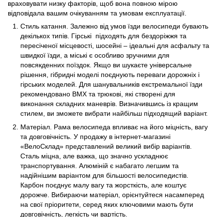
враховувати низку факторів, щоб вона повною мірою
відповідала вашим очікуванням та умовам експлуатації.
Стиль катання. Залежно від умов їзди велосипеди бувають
декількох типів. Гірські підходять для бездоріжжя та
пересіченої місцевості, шосейні – ідеальні для асфальту та
швидкої їзди, а міські є особливо зручними для
повсякденних поїздок. Якщо ви шукаєте універсальне
рішення, гібридні моделі поєднують переваги дорожніх і
гірських моделей. Для шанувальників екстремальної їзди
рекомендовано BMX та трюкові, які створені для
виконання складних маневрів. Визначившись із кращим
стилем, ви зможете вибрати найбільш підходящий варіант.
Матеріал. Рама велосипеда впливає на його міцність, вагу
та довговічність. У продажу в інтернет-магазині
«ВелоСклад» представлений великий вибір варіантів.
Сталь міцна, але важка, що значно ускладнює
транспортування. Алюміній є набагато легшим та
надійнішим варіантом для більшості велосипедистів.
Карбон поєднує малу вагу та жорсткість, але коштує
дорожче. Вибираючи матеріал, орієнтуйтеся насамперед
на свої пріоритети, серед яких ключовими мають бути
довговічність, легкість чи вартість.