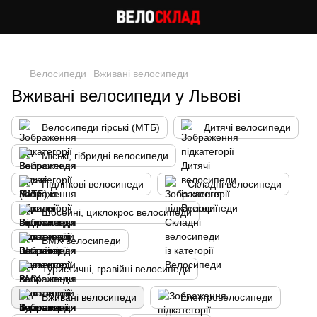
Cлідкуй за знижками в instagram
Велосипеди
Вживані велосипеди
Вживані велосипеди у Львові
Велосипеди гірські (МТБ)
Дитячі велосипеди
Міські, гібридні велосипеди
Підліткові велосипеди
Складні велосипеди
Шосейні, циклокрос велосипеди
BMX велосипеди
Туристичні, гравійні велосипеди
Вживані велосипеди
Електровелосипеди