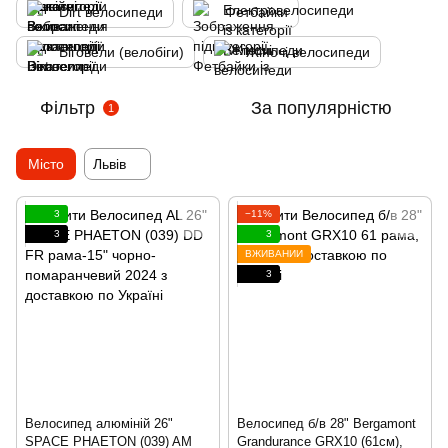
Dirt велосипеди
Фетбайки
Біговели (велобіги)
Жіночі велосипеди
Фільтр
За популярністю
1
Місто
Львів
3
−11%
3
3
ВЖИВАНИЙ
3
Велосипед алюміній 26"
Велосипед б/в 28" Bergamont
SPACE PHAETON (039) AM
Grandurance GRX10 (61см),