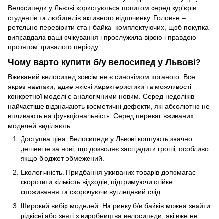
Велосипеди у Львові користуються попитом серед кур'єрів,
студентів та любителів активного відпочинку. Головне –
ретельно перевірити стан байка комплектуючих, щоб покупка
виправдала ваші очікування і прослужила вірою і правдою
протягом тривалого періоду.
Чому варто купити б/у велосипед у Львові?
Вживаний велосипед зовсім не є синонімом поганого. Все
якраз навпаки, адже якісні характеристики та можливості
конкретної моделі є аналогічними новим. Серед недоліків
найчастіше відзначають косметичні дефекти, які абсолютно не
впливають на функціональність. Серед переваг вживаних
моделей виділяють:
Доступна ціна. Велосипеди у Львові коштують значно
дешевше за нові, що дозволяє заощадити гроші, особливо
якщо бюджет обмежений.
Екологічність. Придбання уживаних товарів допомагає
скоротити кількість відходів, підтримуючи стійке
споживання та скорочуючи вуглецевий слід.
Широкий вибір моделей. На ринку б/в байків можна знайти
рідкісні або зняті з виробництва велосипеди, які вже не