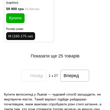
(карбон)
59 900 грн
65 000 грн
Купити
Розмір рами
M (160-175 см)
Показати ще 25 товарів
Назад
Вперед
1
з 27
Купити велосипед у Львові — чудовий спосіб заощадити, не
жертвуючи якістю. Такий варіант підійде райдерам-
початківцям, яким важливо спробувати різні стилі катання, а
також тим, хто хоче отримати топову модель за меншу ціну.