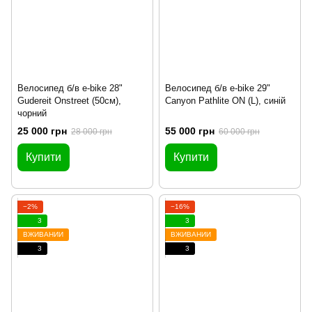
Велосипед б/в e-bike 28"
Велосипед б/в e-bike 29"
Gudereit Onstreet (50см),
Canyon Pathlite ON (L), синій
чорний
25 000 грн
55 000 грн
28 000 грн
60 000 грн
Купити
Купити
−2%
−16%
3
3
ВЖИВАНИЙ
ВЖИВАНИЙ
3
3