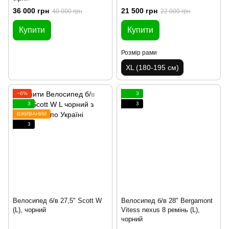
36 000 грн
21 500 грн
40 000 грн
22 000 грн
Купити
Купити
Розмір рами
XL (180-195 см)
−6%
3
3
3
ВЖИВАНИЙ
3
Велосипед б/в 27,5" Scott W
Велосипед б/в 28" Bergamont
(L), чорний
Vitess nexus 8 ремінь (L),
чорний