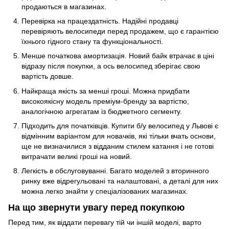
продаються в магазинах.
Перевірка на працездатність. Надійні продавці
перевіряють велосипеди перед продажем, що є гарантією
їхнього гідного стану та функціональності.
Менше початкова амортизація. Новий байк втрачає в ціні
відразу після покупки, а ось велосипед зберігає свою
вартість довше.
Найкраща якість за менші гроші. Можна придбати
високоякісну модель преміум-бренду за вартістю,
аналогічною агрегатам із бюджетного сегменту.
Підходить для початківців. Купити б/у велосипед у Львові є
відмінним варіантом для новачків, які тільки вчать основи,
ще не визначилися з відданим стилем катання і не готові
витрачати великі гроші на новий.
Легкість в обслуговуванні. Багато моделей з вторинного
ринку вже відрегульовані та налаштовані, а деталі для них
можна легко знайти у спеціалізованих магазинах.
На що звернути увагу перед покупкою
Перед тим, як віддати перевагу тій чи іншій моделі, варто