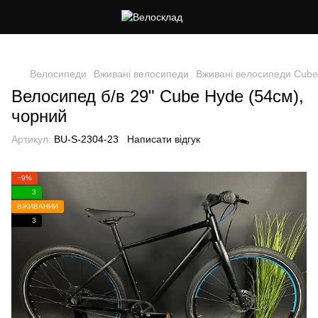
Cлідкуй за знижками в instagram
Велосипеди
Вживані велосипеди
Вживані велосипеди Cube
Велосипед б/в 29" Cube Hyde (54см),
чорний
Артикул:
BU-S-2304-23
Написати відгук
−9%
3
ВЖИВАНИЙ
3