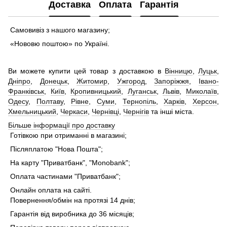
Доставка
Оплата
Гарантія
Самовивіз з нашого магазину;
«Нововю поштою» по Україні.
Ви можете купити цей товар з доставкою в
Вінницю
,
Луцьк
,
Дніпро
,
Донецьк
,
Житомир
,
Ужгород
,
Запоріжжя
,
Івано-
Франківськ
,
Київ
,
Кропивницький
,
Луганськ
,
Львів
,
Миколаїв
,
Одесу
,
Полтаву
,
Рівне
,
Суми
,
Тернопіль
,
Харків
,
Херсон
,
Хмельницький
,
Черкаси
,
Чернівці
,
Чернігів
та інші міста.
Більше інформації про доставку
Готівкою при отриманні в магазині;
Післяплатою "Нова Пошта";
На карту "Приватбанк", "Monobank";
Оплата частинами "Приватбанк";
Онлайн оплата на сайті.
Повернення/обмін на протязі 14 днів;
Гарантія від виробника до 36 місяців;