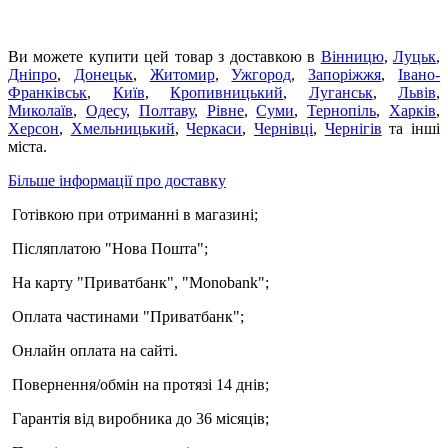
Ви можете купити цей товар з доставкою в
Вінницю
,
Луцьк
,
Дніпро
,
Донецьк
,
Житомир
,
Ужгород
,
Запоріжжя
,
Івано-
Франківськ
,
Київ
,
Кропивницький
,
Луганськ
,
Львів
,
Миколаїв
,
Одесу
,
Полтаву
,
Рівне
,
Суми
,
Тернопіль
,
Харків
,
Херсон
,
Хмельницький
,
Черкаси
,
Чернівці
,
Чернігів
та інші
міста.
Більше інформації про доставку
Готівкою при отриманні в магазині;
Післяплатою "Нова Пошта";
На карту "Приватбанк", "Monobank";
Оплата частинами "Приватбанк";
Онлайн оплата на сайті.
Повернення/обмін на протязі 14 днів;
Гарантія від виробника до 36 місяців;