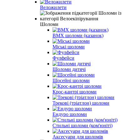
Веложилети
Шоломи
BMX шоломи (казанок)
Міські шоломи
Фулфейси
Шоломи дитячі
Шосейні шоломи
Крос-кантрі шоломи
Трекові (тріатлон) шоломи
Ендуро шоломи
Стильні шоломи (ком'юніті)
Аксесуари для шоломів