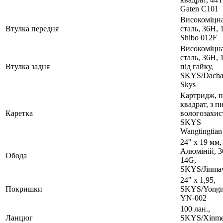
Gaten C101
Високоміцн
Втулка передня
сталь, 36H, 
Shibo 012F
Високоміцн
сталь, 36H, 
Втулка задня
під гайку,
SKYS/Dacha
Skys
Картридж, п
квадрат, з п
Каретка
вологозахис
SKYS
Wangtingtian
24" х 19 мм,
Алюмiнiй, 3
Обода
14G,
SKYS/Jinma
24" x 1,95,
Покришки
SKYS/Yongn
YN-002
100 лан.,
Ланцюг
SKYS/Xinme