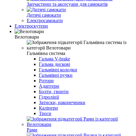
Запчастини та аксесуари для самокатів
Дитячі самокати
Електросамокати
Електроскутери
Велотовари
Гальмівна система
Гальма V-brake
Гальма дисковi
Гальмівні колодки
Гальмівні ручки
Ротори
Адаптери
Болти, гвинти
Гідролінії
Затиски, наконечники
Каліпери
Троси
Рами