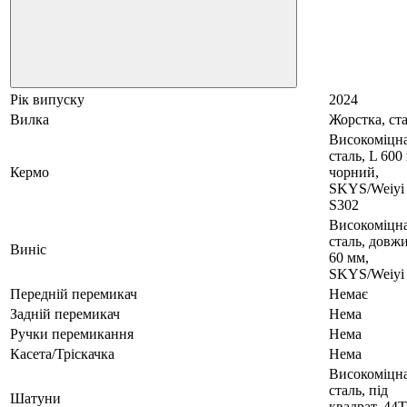
Рік випуску
2024
Вилка
Жорстка, ст
Високоміцн
сталь, L 600
Кермо
чорний,
SKYS/Weiyi
S302
Високоміцн
сталь, довж
Виніс
60 мм,
SKYS/Weiyi
Передній перемикач
Немає
Задній перемикач
Нема
Ручки перемикання
Нема
Касета/Тріскачка
Нема
Високоміцн
сталь, під
Шатуни
квадрат, 44T