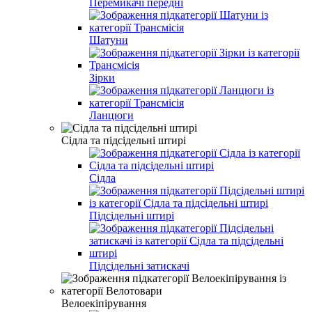
Перемикачі передні
Шатуни
Зірки
Ланцюги
Сідла та підсідельні штирі
Сідла
Підсідельні штирі
Підсідельні затискачі
Велоекіпірування