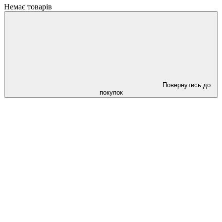
Немає товарів
Повернутись до
покупок
Cлідкуй за знижками в instagram