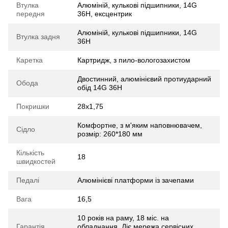
Втулка
Алюміній, кулькові підшипники, 14G
передня
36H, ексцентрик
Алюміній, кулькові підшипники, 14G
Втулка задня
36H
Каретка
Картридж, з пило-вологозахистом
Двостинний, алюмінієвий протиударний
Обода
обід 14G 36H
Покришки
28x1,75
Комфортне, з м'яким наповнювачем,
Сідло
розмір: 260*180 мм
Кількість
18
швидкостей
Педалі
Алюмінієві платформи із зачепами
Вага
16,5
10 років на раму, 18 міс. на
Гарантія
обладнання. Діє мережа сервісних