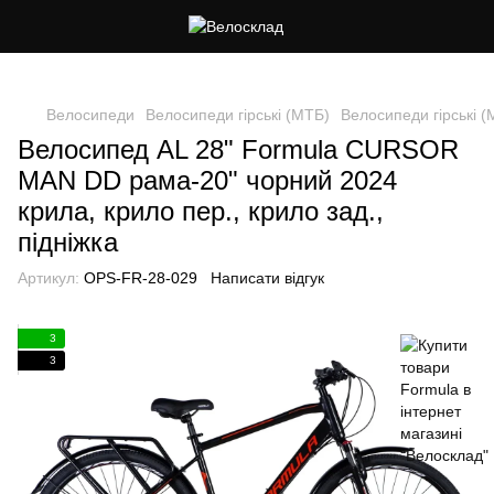
Cлідкуй за знижками в instagram
Велосипеди
Велосипеди гірські (МТБ)
Велосипеди гірські 
Велосипед AL 28" Formula CURSOR
MAN DD рама-20" чорний 2024
крила, крило пер., крило зад.,
підніжка
Артикул:
OPS-FR-28-029
Написати відгук
3
3