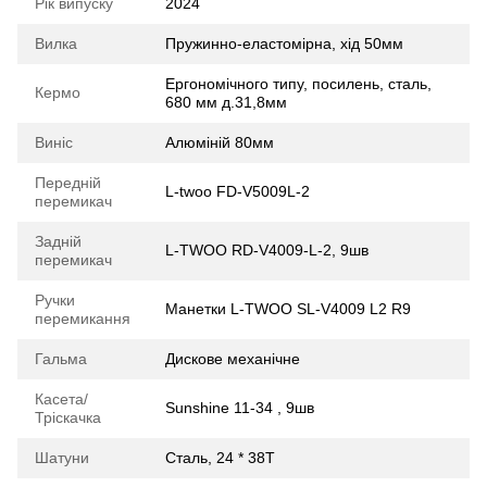
Рік випуску
2024
Вилка
Пружинно-еластомірна, хід 50мм
Ергономічного типу, посилень, сталь,
Кермо
680 мм д.31,8мм
Виніс
Алюміній 80мм
Передній
L-twoo FD-V5009L-2
перемикач
Задній
L-TWOO RD-V4009-L-2, 9шв
перемикач
Ручки
Манетки L-TWOO SL-V4009 L2 R9
перемикання
Гальма
Дискове механічне
Касета/
Sunshine 11-34 , 9шв
Тріскачка
Шатуни
Сталь, 24 * 38T