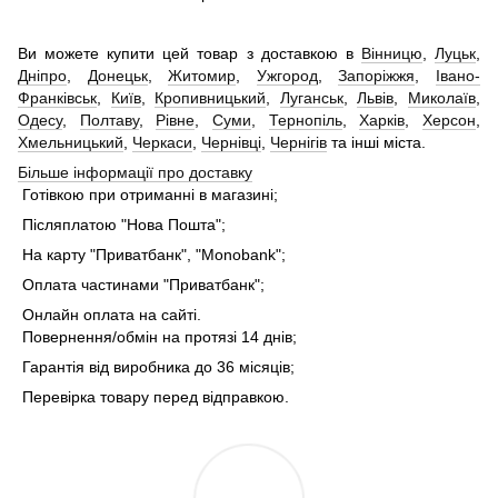
Ви можете купити цей товар з доставкою в
Вінницю
,
Луцьк
,
Дніпро
,
Донецьк
,
Житомир
,
Ужгород
,
Запоріжжя
,
Івано-
Франківськ
,
Київ
,
Кропивницький
,
Луганськ
,
Львів
,
Миколаїв
,
Одесу
,
Полтаву
,
Рівне
,
Суми
,
Тернопіль
,
Харків
,
Херсон
,
Хмельницький
,
Черкаси
,
Чернівці
,
Чернігів
та інші міста.
Більше інформації про доставку
Готівкою при отриманні в магазині;
Післяплатою "Нова Пошта";
На карту "Приватбанк", "Monobank";
Оплата частинами "Приватбанк";
Онлайн оплата на сайті.
Повернення/обмін на протязі 14 днів;
Гарантія від виробника до 36 місяців;
Перевірка товару перед відправкою.