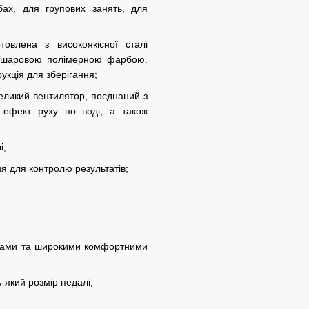
бах, для групових занять, для
овлена з високоякісної сталі
вошаровою полімерною фарбою.
укція для зберігання;
еликий вентилятор, поєднаний з
 ефект руху по воді, а також
і;
ня для контролю результатів;
швами та широкими комфортними
-який розмір педалі;