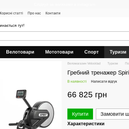
Cлідкуй за знижками в instagram
Корисні статті
Про нас
Контакти
инається тут!
Велотовари
Мототовари
Спорт
Туризм
Веломагазин Velosklad
Туризм
По
Гребний тренажер Spi
В наявності
Написати відгук
66 825 грн
Купити
Замовити 
Характеристики