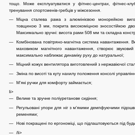
тощо. Може експлуатуватися у фітнес-центрах, фітнес-клу
тренування спортсменів-гребців у міжсезоння.
Міцна сталева рама з алюмінієвою монорейкою вигот
товщиною 3 мм, покрита високоміцною зносостійкою д
Максимально зручні: висота рами 508 мм та складна констр
Комбінована повітряно-магнітна система навантаження. В
маховиком магнітного навантаження, створює звуковий
максимально наближає динаміку руху до натуральної;
Міцний кожух вентилятора виготовлений з нержавіючої стал
Зміна по висоті та куту нахилу положення консолі управлін
М'які ручки для комфорту займається;
li>
Велике та зручне поліуретанове сидіння;
Регульовані упори для ніг з м'якими демпфуючими підо
ременями;
Нові покращені по ергономіці, що підлаштовуються під будь
/li>