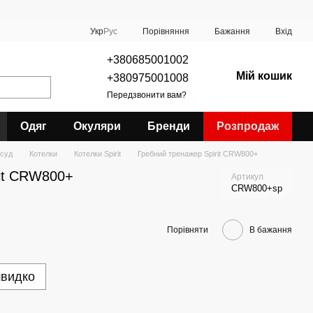
Порівняння
Укр
Рус
Бажання
Вхід
+380685001002
Мій кошик
+380975001008
Передзвонити вам?
Одяг
Окуляри
Бренди
Розпродаж
суд
Котелки
Котелки Spirit
Гребний тренажер Spirit CRW800+
rit CRW800+
Артикул
CRW800+sp
Порівняти
В бажання
швидко