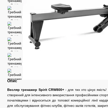
Опис
Весляр тренажер Spirit CRW800+
- для тих хто цінує якіст
створений для інтенсивного використання професійними спор
початківцями і відноситься до топової комерційної лінії кард
для обслуговування фітнес-клубів, фітнес-залів готелів, закри