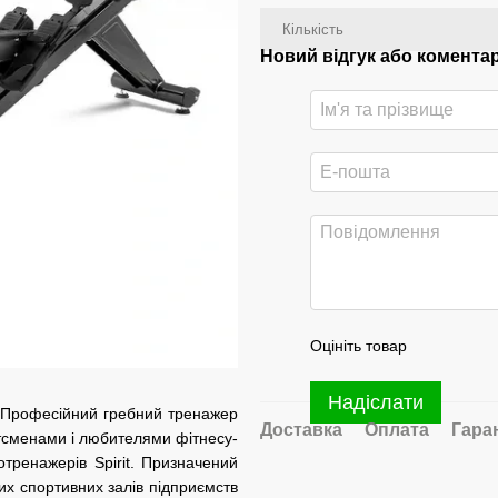
Кількість
Новий відгук або комента
Оцініть товар
Надіслати
ь! Професійний гребний тренажер
Доставка
Оплата
Гара
тсменами і любителями фітнесу-
іотренажерів Spirit. Призначений
тих спортивних залів підприємств