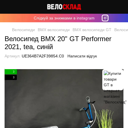
Cлідкуй за знижками в instagram
Велосипеди
BMX велосипеди
BMX велосипеди GT
Велоси
Велосипед BMX 20" GT Performer
2021, tea, синій
Артикул:
UE364B7A2F39854.C0
Написати відгук
3
3