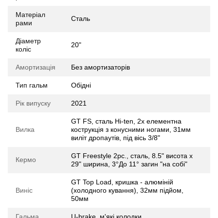
Матеріал
Сталь
рами
Діаметр
20"
коліс
Амортизація
Без амортизаторів
Тип гальм
Обідні
Рік випуску
2021
GT FS, сталь Hi-ten, 2х елементна
Вилка
кострукція з конусними ногами, 31мм
виліт дропаутів, під вісь 3/8"
GT Freestyle 2pc., сталь, 8.5" висота x
Кермо
29" ширина, 3°До 11° загин "на собі"
GT Top Load, кришка - алюміній
Виніс
(холодного кування), 32мм підйом,
50мм
Гальма
U-brake, м'які колодки