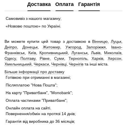
Доставка
Оплата
Гарантія
Самовивіз з нашого магазину;
«Нововю поштою» по Україні.
Ви можете купити цей товар з доставкою в
Вінницю
,
Луцьк
,
Дніпро
,
Донецьк
,
Житомир
,
Ужгород
,
Запоріжжя
,
Івано-
Франківськ
,
Київ
,
Кропивницький
,
Луганськ
,
Львів
,
Миколаїв
,
Одесу
,
Полтаву
,
Рівне
,
Суми
,
Тернопіль
,
Харків
,
Херсон
,
Хмельницький
,
Черкаси
,
Чернівці
,
Чернігів
та інші міста.
Більше інформації про доставку
Готівкою при отриманні в магазині;
Післяплатою "Нова Пошта";
На карту "Приватбанк", "Monobank";
Оплата частинами "Приватбанк";
Онлайн оплата на сайті.
Повернення/обмін на протязі 14 днів;
Гарантія від виробника до 36 місяців;