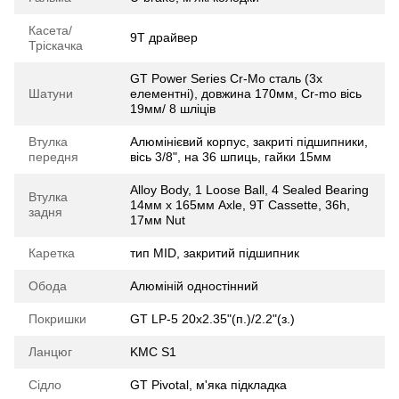
Касета/
9Т драйвер
Тріскачка
GT Power Series Cr-Mo сталь (3х
Шатуни
елементні), довжина 170мм, Cr-mo вісь
19мм/ 8 шліців
Втулка
Алюмінієвий корпус, закриті підшипники,
передня
вісь 3/8", на 36 шпиць, гайки 15мм
Alloy Body, 1 Loose Ball, 4 Sealed Bearing
Втулка
14мм x 165мм Axle, 9T Cassette, 36h,
задня
17мм Nut
Каретка
тип MID, закритий підшипник
Обода
Алюміній одностінний
Покришки
GT LP-5 20x2.35"(п.)/2.2"(з.)
Ланцюг
KMC S1
Сідло
GT Pivotal, м'яка підкладка