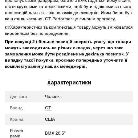
пропонує своїм райдерам, багато з яких годяться йому в сині,
стати крутішими та технічнішими, щоб бути гіднішими за нього.
пропозицій для всіх - від новачків до експертів. Яким би не був
ваш стиль катання, GT Performer це синонім прогресу.
👉Характеристики та комплектація товару можуть змінюватися
виробником без попередження.
При покупці 2 і більше позицій зверніть увагу, що товари
можуть знаходитись на різних складах, через що таке
замовлення може бути розділене на декілька посилок. У
випадку такої покупки, просимо попередньо уточнити її
комплектування у наших менеджерів.
Характеристики
Для кого
Чоловічі
Бренд
GT
Країна
США
Розмір
BMX 20,5"
рами