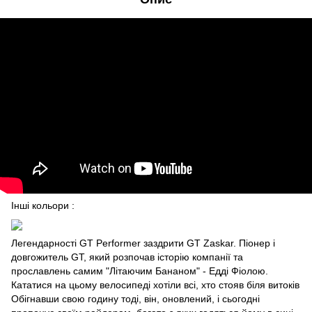
Інші кольори :
Легендарності GT Performer заздрити GT Zaskar. Піонер і
довгожитель GT, який розпочав історію компанії та
прославлень самим "Літаючим Бананом" - Едді Фіолою.
Кататися на цьому велосипеді хотіли всі, хто стояв біля витоків
Обігнавши свою годину тоді, він, оновлений, і сьогодні