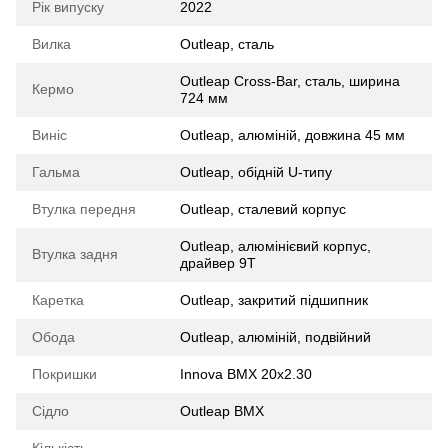
Рік випуску
2022
Вилка
Outleap, сталь
Outleap Cross-Bar, сталь, ширина
Кермо
724 мм
Виніс
Outleap, алюміній, довжина 45 мм
Гальма
Outleap, обідній U-типу
Втулка передня
Outleap, сталевий корпус
Outleap, алюмінієвий корпус,
Втулка задня
драйвер 9Т
Каретка
Outleap, закритий підшипник
Обода
Outleap, алюміній, подвійний
Покришки
Innova BMX 20x2.30
Сідло
Outleap BMX