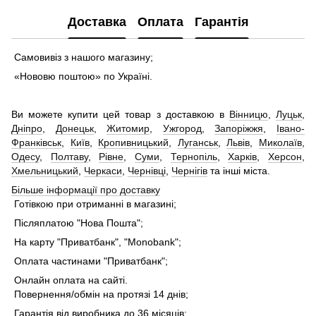
Доставка
Оплата
Гарантія
Самовивіз з нашого магазину;
«Нововю поштою» по Україні.
Ви можете купити цей товар з доставкою в
Вінницю
,
Луцьк
,
Дніпро
,
Донецьк
,
Житомир
,
Ужгород
,
Запоріжжя
,
Івано-
Франківськ
,
Київ
,
Кропивницький
,
Луганськ
,
Львів
,
Миколаїв
,
Одесу
,
Полтаву
,
Рівне
,
Суми
,
Тернопіль
,
Харків
,
Херсон
,
Хмельницький
,
Черкаси
,
Чернівці
,
Чернігів
та інші міста.
Більше інформації про доставку
Готівкою при отриманні в магазині;
Післяплатою "Нова Пошта";
На карту "Приватбанк", "Monobank";
Оплата частинами "Приватбанк";
Онлайн оплата на сайті.
Повернення/обмін на протязі 14 днів;
Гарантія від виробника до 36 місяців;