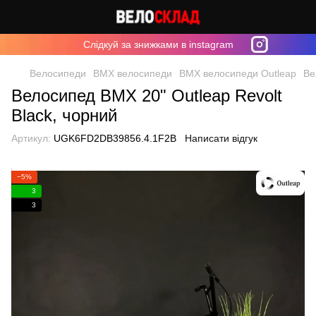
Cлідкуй за знижками в instagram
Велосипеди
BMX велосипеди
BMX велосипеди Outleap
Ве
Велосипед BMX 20" Outleap Revolt
Black, чорний
Артикул:
UGK6FD2DB39856.4.1F2B
Написати відгук
−5%
3
3