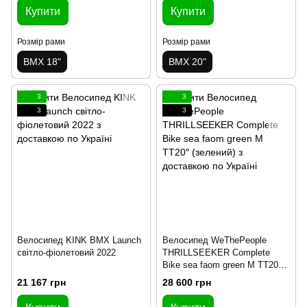
Купити
Купити
Розмір рами
Розмір рами
BMX 18"
BMX 20"
3
3
3
3
Велосипед KINK BMX Launch
Велосипед WeThePeople
світло-фіолетовий 2022
THRILLSEEKER Complete
Bike sea faom green M TT20″
(зелений)
21 167 грн
28 600 грн