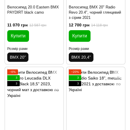
Велосипед 20.0 Eastern BMX
Велосипед BMX 20" Radio
PAYDIRT black camo
Revo 20.4", чорний глянцевий
з сірим 2021
11 070 грн
12 700 грн
12 587 грн
14 118 грн
Купити
Купити
Розмір рами
Розмір рами
BMX 20"
BMX 20,4"
−6%
−20%
3
3
3
3