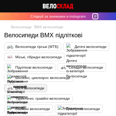
Cлідкуй за знижками в instagram
Велосипеди
BMX велосипеди
Велосипеди BMX підліткові
Велосипеди гірські (МТБ)
Дитячі велосипеди
Міські, гібридні велосипеди
Підліткові велосипеди
Складні велосипеди
Шосейні, циклокрос велосипеди
BMX велосипеди
Туристичні, гравійні велосипеди
Вживані велосипеди
Електровелосипеди