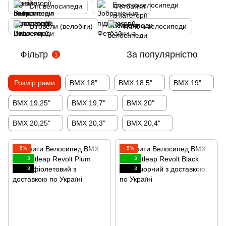
Dirt велосипеди
Фетбайки
Біговели (велобіги)
Жіночі велосипеди
Фільтр
За популярністю
1
Розмір рами
BMX 18"
BMX 18,5"
BMX 19"
BMX 19,25"
BMX 19,7"
BMX 20"
BMX 20,25"
BMX 20,3"
BMX 20,4"
−5%
−5%
3
3
3
3