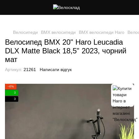
Cлідкуй за знижками в instagram
Велосипеди
BMX велосипеди
BMX велосипеди Haro
Велос
Велосипед BMX 20" Haro Leucadia
DLX Matte Black 18,5" 2023, чорний
мат
Артикул:
21261
Написати відгук
−6%
3
3