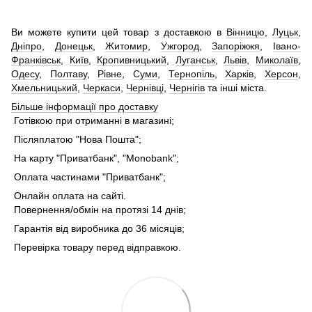
Ви можете купити цей товар з доставкою в
Вінницю
,
Луцьк
,
Дніпро
,
Донецьк
,
Житомир
,
Ужгород
,
Запоріжжя
,
Івано-
Франківськ
,
Київ
,
Кропивницький
,
Луганськ
,
Львів
,
Миколаїв
,
Одесу
,
Полтаву
,
Рівне
,
Суми
,
Тернопіль
,
Харків
,
Херсон
,
Хмельницький
,
Черкаси
,
Чернівці
,
Чернігів
та інші міста.
Більше інформації про доставку
Готівкою при отриманні в магазині;
Післяплатою "Нова Пошта";
На карту "Приватбанк", "Monobank";
Оплата частинами "Приватбанк";
Онлайн оплата на сайті.
Повернення/обмін на протязі 14 днів;
Гарантія від виробника до 36 місяців;
Перевірка товару перед відправкою.