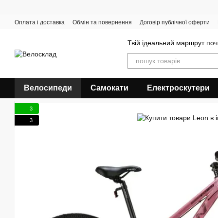
Перейти до основного контенту
Оплата і доставка
Обмін та повернення
Договір публічної оферти
Твій ідеальний маршрут поч
Велосипеди
Самокати
Електроскутери
3
3