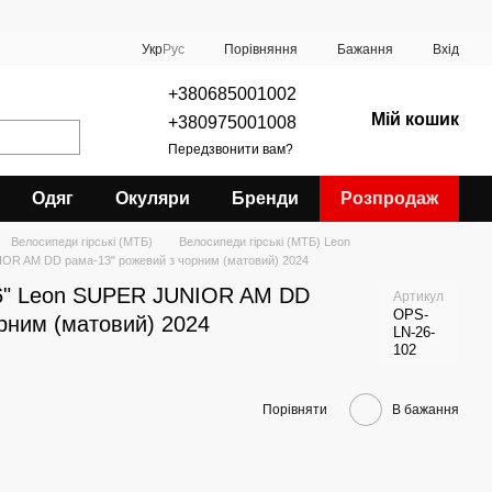
Порівняння
Укр
Рус
Бажання
Вхід
+380685001002
Мій кошик
+380975001008
Передзвонити вам?
Одяг
Окуляри
Бренди
Розпродаж
Велосипеди гірські (МТБ)
Велосипеди гірські (МТБ) Leon
IOR AM DD рама-13" рожевий з чорним (матовий) 2024
26" Leon SUPER JUNIOR AM DD
Артикул
OPS-
рним (матовий) 2024
LN-26-
102
Порівняти
В бажання