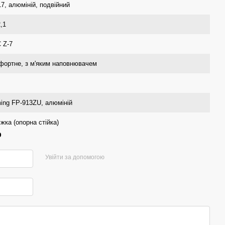
7, алюміній, подвійний
,1
 Z-7
фортне, з м'яким наповнювачем
ing FP-913ZU, алюміній
іжка (опорна стійка)
р
Увійти за допомогою