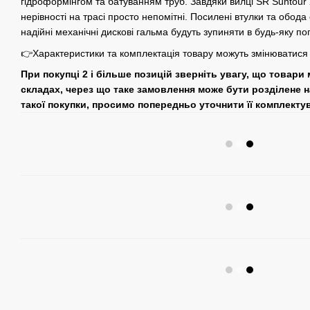
гідроформінгом та батуванням труб. Завдяки вилці SR Suntour 
нерівності на трасі просто непомітні. Посилені втулки та обода 
надійні механічні дискові гальма будуть зупиняти в будь-яку по
👉Характеристики та комплектація товару можуть змінюватис
При покупці 2 і більше позицій зверніть увагу, що товари
складах, через що таке замовлення може бути розділене н
такої покупки, просимо попередньо уточнити її комплекту