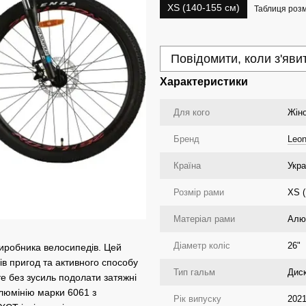
XS (140-155 см)
Таблиця розм
Повідомити, коли з'яви
Характеристики
Для кого
Жіно
Бренд
Leo
Країна
Укра
Розмір рами
XS (
Матеріал рами
Алю
Діаметр коліс
26"
виробника велосипедів. Цей
ів пригод та активного способу
Тип гальм
Диск
е без зусиль подолати затяжні
алюмінію марки 6061 з
Рік випуску
202