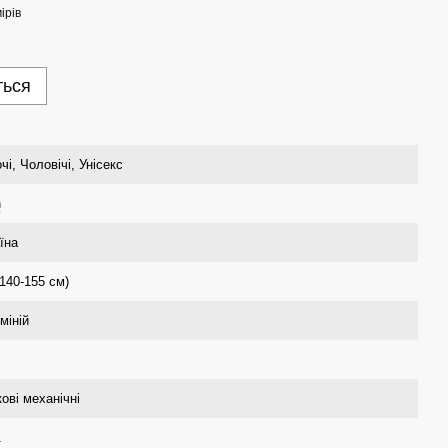
ірів
ться
чі, Чоловічі, Унісекс
n
їна
140-155 см)
міній
ові механічні
1