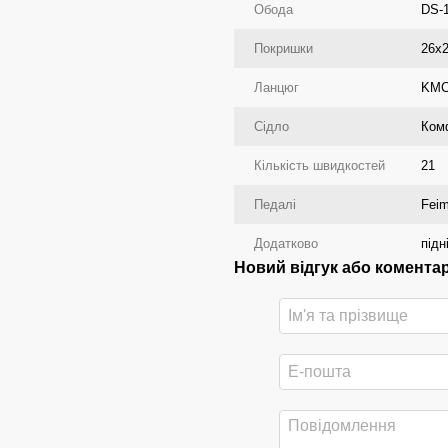
Обода
DS-1
Покришки
26x2
Ланцюг
KMC
Сідло
Ком
Кількість швидкостей
21
Педалі
Feim
Додатково
підн
Новий відгук або комента