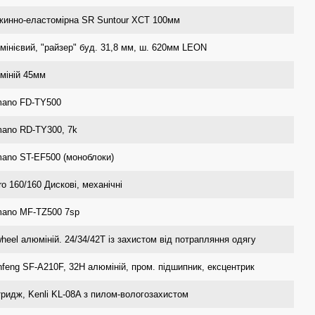
жинно-еластомірна SR Suntour XCT 100мм
інієвий, "райзер" буд. 31,8 мм, ш. 620мм LEON
міній 45мм
mano FD-TY500
mano RD-TY300, 7k
ano ST-EF500 (моноблоки)
ro 160/160 Дискові, механічні
mano MF-TZ500 7sp
heel алюміній. 24/34/42T із захистом від потрапляння одягу
feng SF-A210F, 32H алюміній, пром. підшипник, ексцентрик
ридж, Kenli KL-08A з пилом-вологозахистом