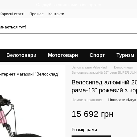
Cлідкуй за знижками в instagram
Корисні статті
Про нас
Контакти
инається тут!
Велотовари
Мототовари
Спорт
Туризм
Веломагазин Velosklad
Велосипеди
Велосипед алюміній 26" Leon SUPER JUN
Велосипед алюміній 
рама-13" рожевий з чо
Немає в наявності
Написати відгук
15 692 грн
Розмір рами