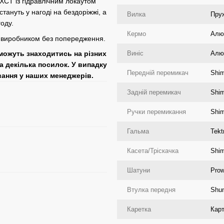
XCT із гідравлічним локаутом
стануть у нагоді на бездоріжжі, а
Вилка
Пру
году.
Кермо
Алюм
я виробником без попередження.
Виніс
Алю
 можуть знаходитись на різних
а декілька посилок. У випадку
Передній перемикач
Shi
вання у наших менеджерів.
Задній перемикач
Shi
Ручки перемикання
Shim
Гальма
Tekt
Касета/Тріскачка
Shi
Шатуни
Prow
Втулка передня
Shun
Каретка
Карт