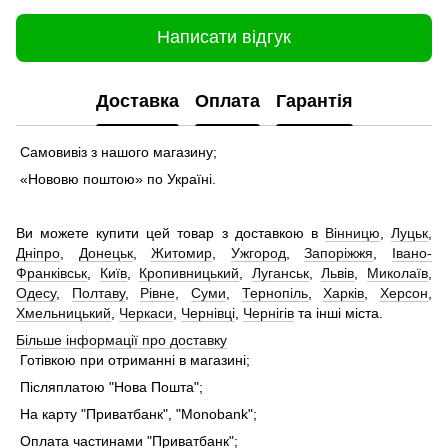
Написати відгук
Доставка
Оплата
Гарантія
Самовивіз з нашого магазину;
«Нововю поштою» по Україні.
Ви можете купити цей товар з доставкою в
Вінницю
,
Луцьк
,
Дніпро
,
Донецьк
,
Житомир
,
Ужгород
,
Запоріжжя
,
Івано-
Франківськ
,
Київ
,
Кропивницький
,
Луганськ
,
Львів
,
Миколаїв
,
Одесу
,
Полтаву
,
Рівне
,
Суми
,
Тернопіль
,
Харків
,
Херсон
,
Хмельницький
,
Черкаси
,
Чернівці
,
Чернігів
та інші міста.
Більше інформації про доставку
Готівкою при отриманні в магазині;
Післяплатою "Нова Пошта";
На карту "Приватбанк", "Monobank";
Оплата частинами "Приватбанк";