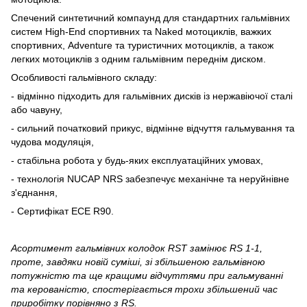
Спечений синтетичний компаунд для стандартних гальмівних
систем High-End спортивних та Naked мотоциклів, важких
спортивних, Adventure та туристичних мотоциклів, а також
легких мотоциклів з одним гальмівним переднім диском.
Особливості гальмівного складу:
- відмінно підходить для гальмівних дисків із нержавіючої сталі
або чавуну,
- сильний початковий прикус, відмінне відчуття гальмування та
чудова модуляція,
- стабільна робота у будь-яких експлуатаційних умовах,
- технологія NUCAP NRS забезпечує механічне та неруйнівне
з'єднання,
- Сертифікат ECE R90.
Асортимент гальмівних колодок RST замінює RS 1-1,
проте, завдяки новій суміші, зі збільшеною гальмівною
потужністю та ще кращими відчуттями при гальмуванні
та керованістю, спостерігається трохи збільшений час
приробітку порівняно з RS.