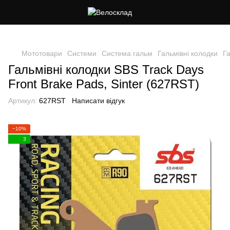
Cлідкуй за знижками в instagram
Мототовари
Системи
Система гальм
Гальмівні колодки
Га
Гальмівні колодки SBS Track Days
Front Brake Pads, Sinter (627RST)
Артикул:
627RST
Написати відгук
−10%
3