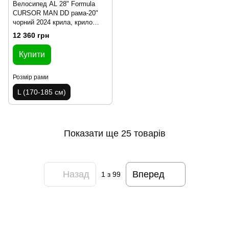
Велосипед AL 28" Formula
CURSOR MAN DD рама-20"
чорний 2024 крила, крило
пер., крило зад., підніжка
12 360 грн
Купити
Розмір рами
L (170-185 см)
Показати ще 25 товарів
Назад
Вперед
1
з 99