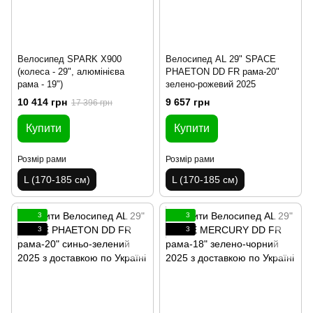
Велосипед SPARK X900
Велосипед AL 29" SPACE
(колеса - 29", алюмінієва
PHAETON DD FR рама-20"
рама - 19")
зелено-рожевий 2025
10 414 грн
9 657 грн
17 396 грн
Купити
Купити
Розмір рами
Розмір рами
L (170-185 см)
L (170-185 см)
3
3
3
3