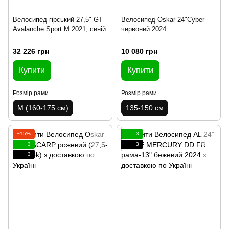
Велосипед гірський 27,5" GT
Велосипед Oskar 24"Cyber
Avalanche Sport M 2021, синій
червоний 2024
32 226 грн
10 080 грн
Купити
Купити
Розмір рами
Розмір рами
M (160-175 см)
135-150 см
−15%
3
3
3
3