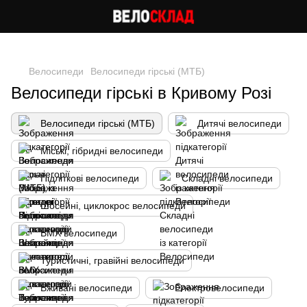
Cлідкуй за знижками в instagram
Велосипеди
Велосипеди гірські (МТБ)
Велосипеди гірські в Кривому Розі
Велосипеди гірські (МТБ)
Дитячі велосипеди
Міські, гібридні велосипеди
Підліткові велосипеди
Складні велосипеди
Шосейні, циклокрос велосипеди
BMX велосипеди
Туристичні, гравійні велосипеди
Вживані велосипеди
Електровелосипеди