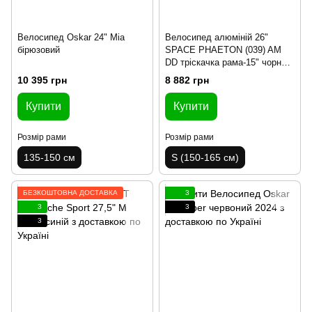
Велосипед Oskar 24" Mia
Велосипед алюміній 26"
бірюзовий
SPACE PHAETON (039) AM
DD тріскачка рама-15" чорно-
помаранчевий 2024
10 395 грн
8 882 грн
Купити
Купити
Розмір рами
Розмір рами
135-150 см
S (150-165 см)
БЕЗКОШТОВНА ДОСТАВКА
3
3
3
3