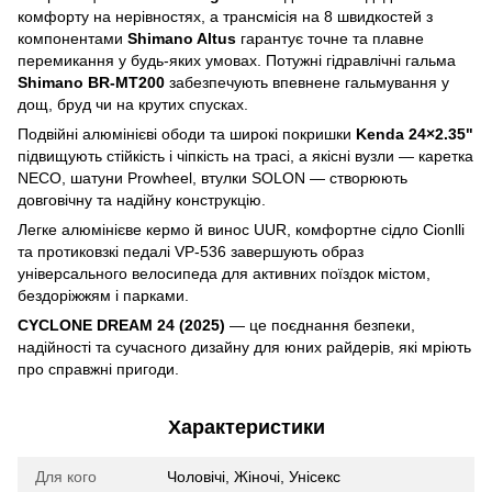
комфорту на нерівностях, а трансмісія на 8 швидкостей з
компонентами
Shimano Altus
гарантує точне та плавне
перемикання у будь-яких умовах. Потужні гідравлічні гальма
Shimano BR-MT200
забезпечують впевнене гальмування у
дощ, бруд чи на крутих спусках.
Подвійні алюмінієві ободи та широкі покришки
Kenda 24×2.35"
підвищують стійкість і чіпкість на трасі, а якісні вузли — каретка
NECO, шатуни Prowheel, втулки SOLON — створюють
довговічну та надійну конструкцію.
Легке алюмінієве кермо й винос UUR, комфортне сідло Cionlli
та протиковзкі педалі VP-536 завершують образ
універсального велосипеда для активних поїздок містом,
бездоріжжям і парками.
CYCLONE DREAM 24 (2025)
— це поєднання безпеки,
надійності та сучасного дизайну для юних райдерів, які мріють
про справжні пригоди.
Характеристики
Для кого
Чоловічі, Жіночі, Унісекс