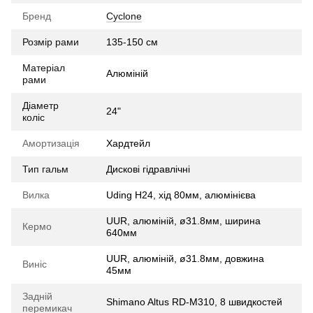
Бренд
Cyclone
Розмір рами
135-150 см
Матеріал
Алюміній
рами
Діаметр
24"
коліс
Амортизація
Хардтейл
Тип гальм
Дискові гідравлічні
Вилка
Uding H24, хід 80мм, алюмінієва
UUR, алюміній, ø31.8мм, ширина
Кермо
640мм
UUR, алюміній, ø31.8мм, довжина
Виніс
45мм
Задній
Shimano Altus RD-M310, 8 швидкостей
перемикач