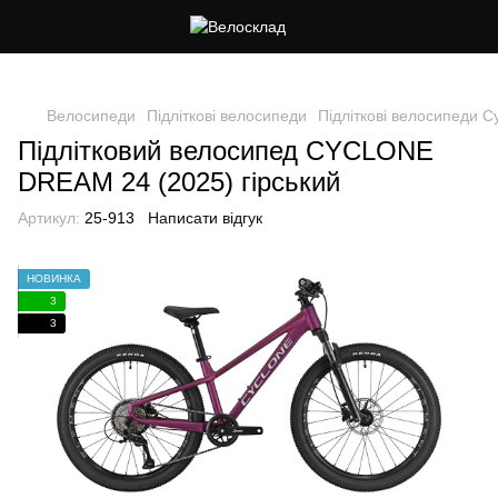
Cлідкуй за знижками в instagram
Велосипеди
Підліткові велосипеди
Підліткові велосипеди C
Підлітковий велосипед CYCLONE
DREAM 24 (2025) гірський
Артикул:
25-913
Написати відгук
НОВИНКА
3
3