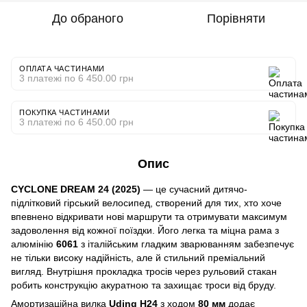
До обраного
Порівняти
ОПЛАТА ЧАСТИНАМИ
3 платежі по 6 450.00 грн
ПОКУПКА ЧАСТИНАМИ
3 платежі по 6 450.00 грн
Опис
CYCLONE DREAM 24 (2025)
— це сучасний дитячо-
підлітковий гірський велосипед, створений для тих, хто хоче
впевнено відкривати нові маршрути та отримувати максимум
задоволення від кожної поїздки. Його легка та міцна рама з
алюмінію
6061
з італійським гладким зварюванням забезпечує
не тільки високу надійність, але й стильний преміальний
вигляд. Внутрішня прокладка тросів через рульовий стакан
робить конструкцію акуратною та захищає троси від бруду.
Амортизаційна вилка
Uding H24
з ходом
80 мм
додає