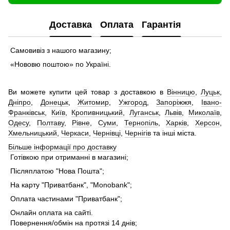
Доставка
Оплата
Гарантія
Самовивіз з нашого магазину;
«Нововю поштою» по Україні.
Ви можете купити цей товар з доставкою в
Вінницю
,
Луцьк
,
Дніпро
,
Донецьк
,
Житомир
,
Ужгород
,
Запоріжжя
,
Івано-
Франківськ
,
Київ
,
Кропивницький
,
Луганськ
,
Львів
,
Миколаїв
,
Одесу
,
Полтаву
,
Рівне
,
Суми
,
Тернопіль
,
Харків
,
Херсон
,
Хмельницький
,
Черкаси
,
Чернівці
,
Чернігів
та інші міста.
Більше інформації про доставку
Готівкою при отриманні в магазині;
Післяплатою "Нова Пошта";
На карту "Приватбанк", "Monobank";
Оплата частинами "Приватбанк";
Онлайн оплата на сайті.
Повернення/обмін на протязі 14 днів;