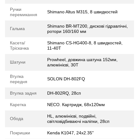
Ручки
Shimano Altus M315, 8 швидкостей
перемикання
Shimano BR-MT200, дискові гідравлічні,
Гальма
ротори 160/160 мм
Касета/
Shimano CS-HG400-8, 8 швидкостей,
Тріскачка
11-40T
Prowheel, довжина шатуна 152мм,
Шатуни
алюмінієві, 30T
Втулка
SOLON DH-802FQ
передня
Втулка задня
DH-802RQ, 28сп
Каретка
NECO. Картридж, 68x120мм
HL, алюмінієві, подвійні,
Обода
світловідбиваючі наліпки, 28сп
Покришки
Kenda K1047, 24x2.35"