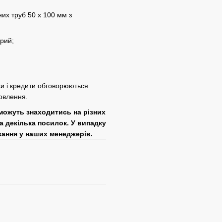
их труб 50 х 100 мм з
ірий;
ки і кредити обговорюються
овлення.
 можуть знаходитись на різних
а декілька посилок. У випадку
вання у наших менеджерів.