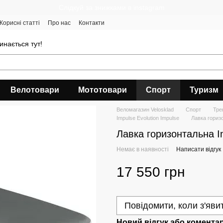
Cлідкуй за знижками в instagram
Корисні статті
Про нас
Контакти
инається тут!
Велотовари
Мототовари
Спорт
Туризм
Веломагазин Velosklad
Спорт
Тре
Impulse Evolution Impulse
Лавка горизо
Лавка горизонтальна Im
Немає в наявності
Написати відгук
17 550 грн
Повідомити, коли з'яви
Новий відгук або комента