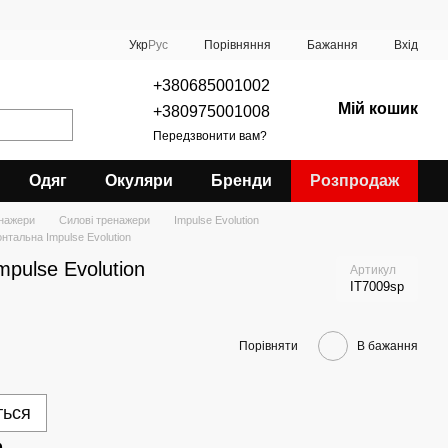
Порівняння
Укр
Рус
Бажання
Вхід
+380685001002
Мій кошик
+380975001008
Передзвонити вам?
Одяг
Окуляри
Бренди
Розпродаж
нажери
Силові тренажери
Impulse Evolution
нтальна Impulse Evolution
pulse Evolution
Артикул
IT7009sp
Порівняти
В бажання
ться
р