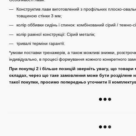
Конструктив лави виготовлений з профільних плоско-овальн
товщиною стінки 3 мм;
колір оббивки сидінь і спинок: комбінований сірий / темно-с
колір рамної конструкції: Сірий металік;
тривалі терміни гарантії.
*умови поставки тренажерів, а також можливі знижки, розстроч
індивідуально, в процесі формування кожного конкретного зам
При покупці 2 і більше позицій зверніть увагу, що товари
складах, через що таке замовлення може бути розділене н
такої покупки, просимо попередньо уточнити її комплекту