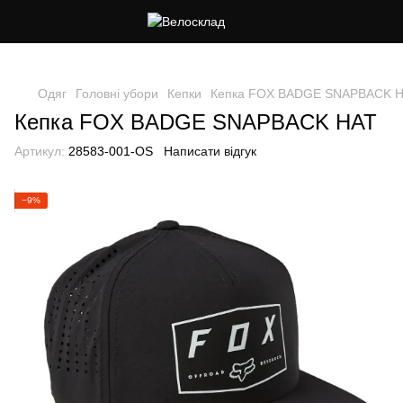
Cлідкуй за знижками в instagram
Одяг
Головні убори
Кепки
Кепка FOX BADGE SNAPBACK 
Кепка FOX BADGE SNAPBACK HAT
Артикул:
28583-001-OS
Написати відгук
−9%