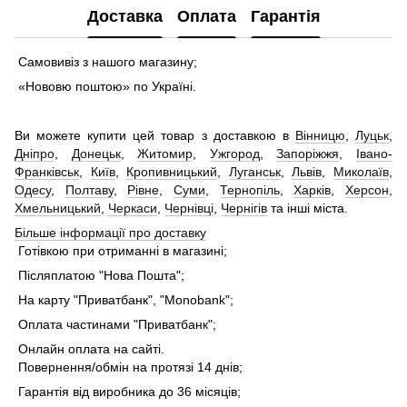
Доставка
Оплата
Гарантія
Самовивіз з нашого магазину;
«Нововю поштою» по Україні.
Ви можете купити цей товар з доставкою в
Вінницю
,
Луцьк
,
Дніпро
,
Донецьк
,
Житомир
,
Ужгород
,
Запоріжжя
,
Івано-
Франківськ
,
Київ
,
Кропивницький
,
Луганськ
,
Львів
,
Миколаїв
,
Одесу
,
Полтаву
,
Рівне
,
Суми
,
Тернопіль
,
Харків
,
Херсон
,
Хмельницький
,
Черкаси
,
Чернівці
,
Чернігів
та інші міста.
Більше інформації про доставку
Готівкою при отриманні в магазині;
Післяплатою "Нова Пошта";
На карту "Приватбанк", "Monobank";
Оплата частинами "Приватбанк";
Онлайн оплата на сайті.
Повернення/обмін на протязі 14 днів;
Гарантія від виробника до 36 місяців;