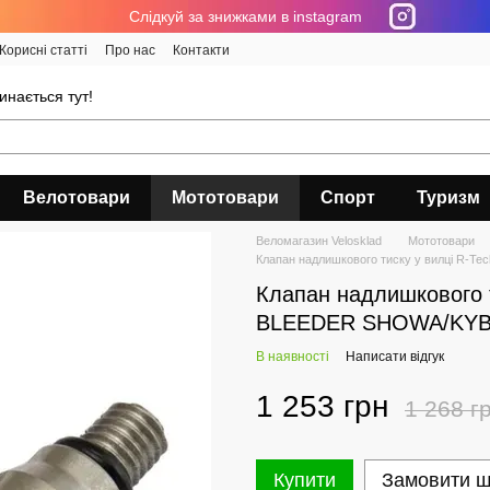
Cлідкуй за знижками в instagram
Корисні статті
Про нас
Контакти
инається тут!
Велотовари
Мототовари
Спорт
Туризм
Веломагазин Velosklad
Мототовари
Клапан надлишкового тиску у вилці R
Клапан надлишкового 
BLEEDER SHOWA/KYB
В наявності
Написати відгук
1 253 грн
1 268 г
Купити
Замовити 