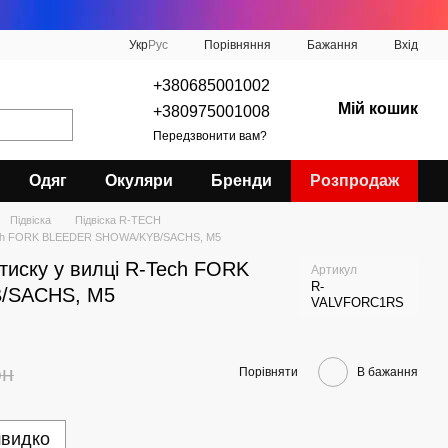
Порівняння
Укр
Рус
Бажання
Вхід
+380685001002
Мій кошик
+380975001008
Передзвонити вам?
Одяг
Окуляри
Бренди
Розпродаж
Підвіска
Підвіска R-TECH
-Tech FORK BLEEDER SHOWA/KYB/SACHS, M5
тиску у вилці R-Tech FORK
Артикул
R-
/SACHS, M5
VALVFORC1RS
рн
Порівняти
В бажання
швидко