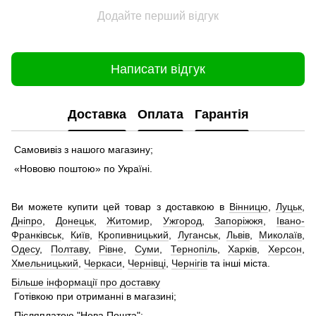
Додайте перший відгук
Написати відгук
Доставка
Оплата
Гарантія
Самовивіз з нашого магазину;
«Нововю поштою» по Україні.
Ви можете купити цей товар з доставкою в
Вінницю
,
Луцьк
,
Дніпро
,
Донецьк
,
Житомир
,
Ужгород
,
Запоріжжя
,
Івано-
Франківськ
,
Київ
,
Кропивницький
,
Луганськ
,
Львів
,
Миколаїв
,
Одесу
,
Полтаву
,
Рівне
,
Суми
,
Тернопіль
,
Харків
,
Херсон
,
Хмельницький
,
Черкаси
,
Чернівці
,
Чернігів
та інші міста.
Більше інформації про доставку
Готівкою при отриманні в магазині;
Післяплатою "Нова Пошта";