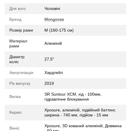
Для кого
Чоловічі
Бренд
Mongoose
Розмір рами
M (160-175 см)
Матеріал
Алюміній
рами
Діаметр
27,5"
коліс
Амортизація
Хардтейл
Рік випуску
2019
SR Suntour XCM, хід - 100мм,
Вилка
гідравлічне блокування
Xposure, алюміній, підвійний баттинг,
Кермо
ширина - 740 мм, підйом - 15 мм
Xposure, 3D кований алюміній, Довжина
Виніс
- 60 мм