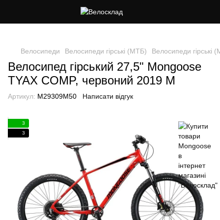
Cлідкуй за знижками в instagram
Велосипеди
Велосипеди гірські (МТБ)
Велосипеди гірські 
Велосипед гірський 27,5" Mongoose
TYAX COMP, червоний 2019 M
Артикул:
M29309M50
Написати відгук
3
3