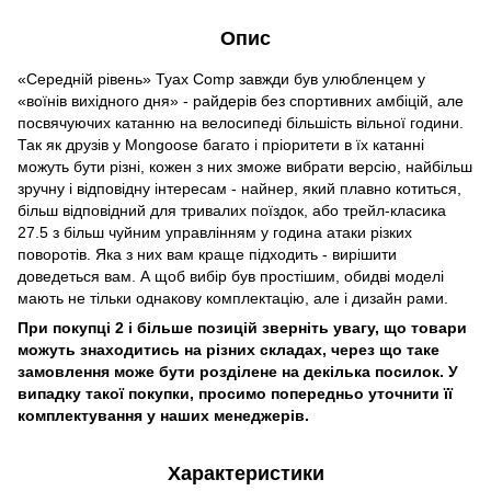
Опис
«Середній рівень» Tyax Comp завжди був улюбленцем у
«воїнів вихідного дня» - райдерів без спортивних амбіцій, але
посвячуючих катанню на велосипеді більшість вільної години.
Так як друзів у Mongoose багато і пріоритети в їх катанні
можуть бути різні, кожен з них зможе вибрати версію, найбільш
зручну і відповідну інтересам - найнер, який плавно котиться,
більш відповідний для тривалих поїздок, або трейл-класика
27.5 з більш чуйним управлінням у година атаки різких
поворотів. Яка з них вам краще підходить - вирішити
доведеться вам. А щоб вибір був простішим, обидві моделі
мають не тільки однакову комплектацію, але і дизайн рами.
При покупці 2 і більше позицій зверніть увагу, що товари
можуть знаходитись на різних складах, через що таке
замовлення може бути розділене на декілька посилок. У
випадку такої покупки, просимо попередньо уточнити її
комплектування у наших менеджерів.
Характеристики