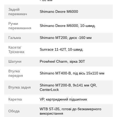
Задній
Shimano Deore M6000
перемикач
Ручки
Shimano Deore M6000, 10-швид.
перемикання
Гальма
Shimano MT200, диск -160 мм
Касета/
Sunrace 11-42Т, 10-швид.
Тріскачка
Шатуни
Prowheel Charm, зірка 30T
Втулка
Shimano MT400-B, під вісь 15х110 мм
передня
Shimano MT200-B, 9x141 мм QR,
Втулка задня
CenterLock
Каретка
VP, картриджний підшипник
WTB ST-i35, готові до безкамерного
Обода
використання