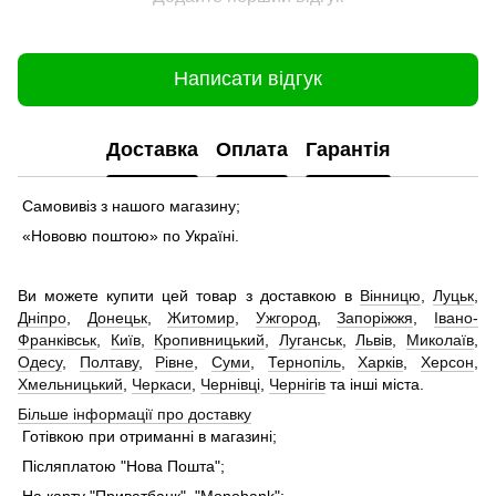
Написати відгук
Доставка
Оплата
Гарантія
Самовивіз з нашого магазину;
«Нововю поштою» по Україні.
Ви можете купити цей товар з доставкою в
Вінницю
,
Луцьк
,
Дніпро
,
Донецьк
,
Житомир
,
Ужгород
,
Запоріжжя
,
Івано-
Франківськ
,
Київ
,
Кропивницький
,
Луганськ
,
Львів
,
Миколаїв
,
Одесу
,
Полтаву
,
Рівне
,
Суми
,
Тернопіль
,
Харків
,
Херсон
,
Хмельницький
,
Черкаси
,
Чернівці
,
Чернігів
та інші міста.
Більше інформації про доставку
Готівкою при отриманні в магазині;
Післяплатою "Нова Пошта";
На карту "Приватбанк", "Monobank";