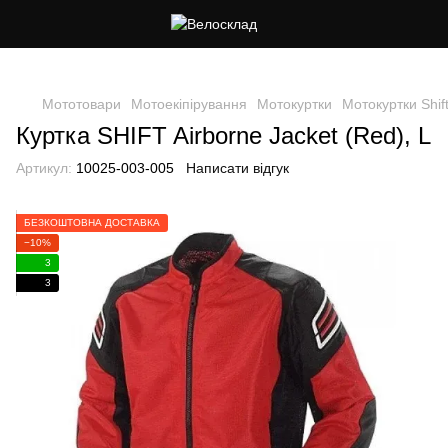
Cлідкуй за знижками в instagram
Мототовари
Мотоекіпірування
Мотокуртки
Мотокуртки Shif
Куртка SHIFT Airborne Jacket (Red), L
Артикул:
10025-003-005
Написати відгук
БЕЗКОШТОВНА ДОСТАВКА
−10%
3
3