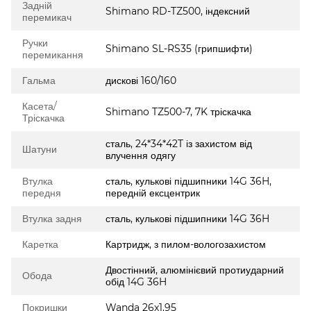
Задній
Shimano RD-TZ500, індексний
перемикач
Ручки
Shimano SL-RS35 (грипшифти)
перемикання
Гальма
дискові 160/160
Касета/
Shimano TZ500-7, 7K тріскачка
Тріскачка
сталь, 24*34*42T із захистом від
Шатуни
влучення одягу
Втулка
сталь, кулькові підшипники 14G 36H,
передня
передній ексцентрик
Втулка задня
сталь, кулькові підшипники 14G 36H
Каретка
Картридж, з пилом-вологозахистом
Двостінний, алюмінієвий протиударний
Обода
обід 14G 36H
Покришки
Wanda 26x1,95