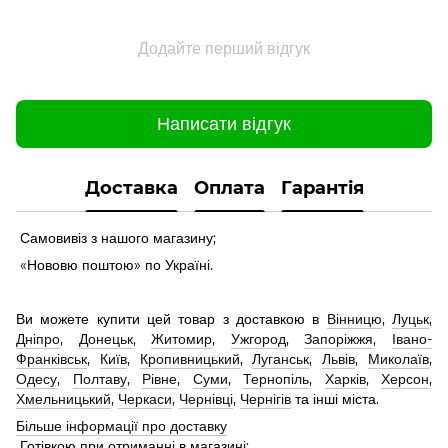
Додайте перший відгук
Написати відгук
Доставка
Оплата
Гарантія
Самовивіз з нашого магазину;
«Нововю поштою» по Україні.
Ви можете купити цей товар з доставкою в
Вінницю
,
Луцьк
,
Дніпро
,
Донецьк
,
Житомир
,
Ужгород
,
Запоріжжя
,
Івано-
Франківськ
,
Київ
,
Кропивницький
,
Луганськ
,
Львів
,
Миколаїв
,
Одесу
,
Полтаву
,
Рівне
,
Суми
,
Тернопіль
,
Харків
,
Херсон
,
Хмельницький
,
Черкаси
,
Чернівці
,
Чернігів
та інші міста.
Більше інформації про доставку
Готівкою при отриманні в магазині;