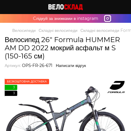
Cлідкуй за знижками в instagram
Велосипеди
Складні велосипеди
Складні велосипеди For
Велосипед 26" Formula HUMMER
AM DD 2022 мокрий асфальт м S
(150-165 см)
Артикул:
OPS-FR-26-671
Написати відгук
БЕЗКОШТОВНА ДОСТАВКА
3
3