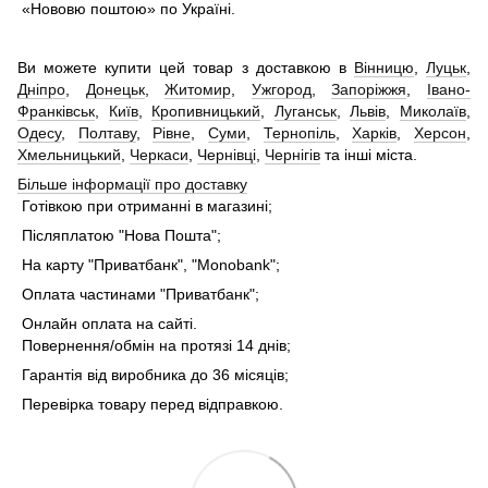
«Нововю поштою» по Україні.
Ви можете купити цей товар з доставкою в
Вінницю
,
Луцьк
,
Дніпро
,
Донецьк
,
Житомир
,
Ужгород
,
Запоріжжя
,
Івано-
Франківськ
,
Київ
,
Кропивницький
,
Луганськ
,
Львів
,
Миколаїв
,
Одесу
,
Полтаву
,
Рівне
,
Суми
,
Тернопіль
,
Харків
,
Херсон
,
Хмельницький
,
Черкаси
,
Чернівці
,
Чернігів
та інші міста.
Більше інформації про доставку
Готівкою при отриманні в магазині;
Післяплатою "Нова Пошта";
На карту "Приватбанк", "Monobank";
Оплата частинами "Приватбанк";
Онлайн оплата на сайті.
Повернення/обмін на протязі 14 днів;
Гарантія від виробника до 36 місяців;
Перевірка товару перед відправкою.