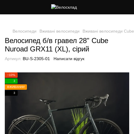
Cлідкуй за знижками в instagram
Велосипеди
Вживані велосипеди
Вживані велосипеди Cube
Велосипед б/в гравел 28" Cube
Nuroad GRX11 (XL), сірий
Артикул:
BU-S-2305-01
Написати відгук
−10%
3
ВЖИВАНИЙ
3