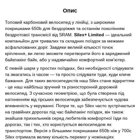
Опис
Топовий карбоновий велосипед у лінійці, з широкими
покришками 650b для бездоріжжя та останнім поколінням
бездротової трансмісії від SRAM.
Silex+ Limited
— ідеальний
компаньйон для тривалих та складних поїздок за межами
асфальтованих доріг. Завдяки великій кількості точок
кріплення, ви легко зможете перетворити його в заряджений
байкпакінг байк, або у надзвичайно комфортний ком'ютер.
Є певній шарм у простих поїздках, без необхідності слідкувати
та змагатись із часом — та просто слідувати туди, куди кличе
бажання. Для таких велосипедистів наш Silex стане відкриттям
- це наш найбільш зручний та різносторонній дорожній
велосипед. З сучасною геометрією, що була створена під
натхненням від гірських велосипедів забезпечується чудова
впевненість у керуванні. Попри те, що Silex часто зустрічається
на гравійних дорогах під час байкпакінг поїздок, він також
знайшов прихильників серед любителів комфортної їзди по
дорогах, так і тих, хто користується велосипедом як
транспортом. Версія з більшими покришками 650b ніж у 700с
Silex отримала велику кількість перемог у номінаціях