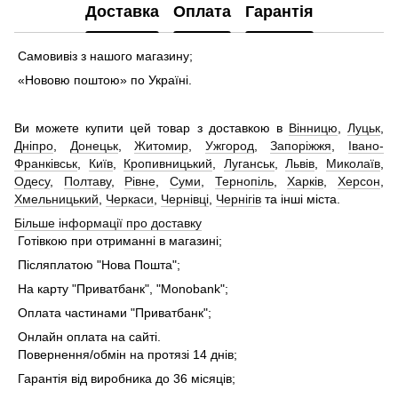
Доставка
Оплата
Гарантія
Самовивіз з нашого магазину;
«Нововю поштою» по Україні.
Ви можете купити цей товар з доставкою в
Вінницю
,
Луцьк
,
Дніпро
,
Донецьк
,
Житомир
,
Ужгород
,
Запоріжжя
,
Івано-
Франківськ
,
Київ
,
Кропивницький
,
Луганськ
,
Львів
,
Миколаїв
,
Одесу
,
Полтаву
,
Рівне
,
Суми
,
Тернопіль
,
Харків
,
Херсон
,
Хмельницький
,
Черкаси
,
Чернівці
,
Чернігів
та інші міста.
Більше інформації про доставку
Готівкою при отриманні в магазині;
Післяплатою "Нова Пошта";
На карту "Приватбанк", "Monobank";
Оплата частинами "Приватбанк";
Онлайн оплата на сайті.
Повернення/обмін на протязі 14 днів;
Гарантія від виробника до 36 місяців;