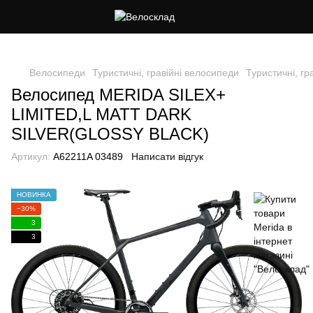
Cлідкуй за знижками в instagram
Велосипеди
Туристичні, гравійні велосипеди
Туристичні, гр
Велосипед MERIDA SILEX+
LIMITED,L MATT DARK
SILVER(GLOSSY BLACK)
Артикул:
A62211A 03489
Написати відгук
НОВИНКА
−30%
3
3