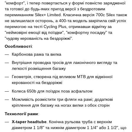
"комфорт", і тепер повертається у формі повністю зарядженої
та готової до будь-яких пригод версії з бездротовим
перемиканням Silex+ Limited. Класична версія 700c Silex також
не залишилася осторонь, а 400-та модель закріпила свій успіх
перемогою на тесті Cycling Plus, отримавши відмітку за
"неймовірні емоції від поїздки", "комфортну посадку" та
"чудову керованість на бездоріжжі".
Особливості
:
Карбонова рама та вилка
Внутрішня проводка тросів для лаконічного вигляду та
легкості розміщення багажу
Геометрія, створена під впливом MTB для відмінної
керованості на бездоріжжі
Колеса 650b для поїздок поза асфальтом
Можливість розмістити три фляги на рамі; додаткові
кріплення для багажу на ногах вилки з обох сторін
Технології рами
:
X-taper headtube
. Конічна рульова труба с верхнім
діаметром 1 1/8" та нижнім діаметром 1 1/4" або 1 1/2", що