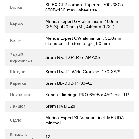
SILEX CF2 carbon. Tapered. 700x38C /
Вилка
650Bx45C max. wheelsize
Merida Expert GR aluminium. 400mm
Кермо
(XS-S), 420mm (M), 440mm (L/XL)
Merida Expert CW aluminium. 31.8mm
Виніс
diameter, -8° stem angle, 80 mm
Задній
Sram Rival XPLR eTAP AXS
перемикач
Шатуни
Sram Rival 1 Wide Crankset 170-XS/S
Каретка
Sram BB-DUB-PF30-A1
Покришки
Kenda Flintridge PRO 650B x 45C fold. TR
Ланцюг
Sram Rival 12s
Merida Expert SL V-mount incl. MERIDA
Сідло
minitool
Кількість
12