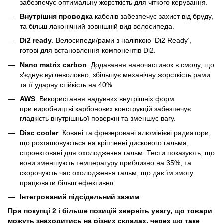
забезпечує оптимальну жорсткість для чіткого керування.
Внутрішня проводка
кабелів забезпечує захист від бруду,
та більш лаконічний зовнішній вид велосипеда.
Di2 ready
. Велосипеди/рами з наліпкою ‘Di2 Ready’,
готові для встановлення компонентів Di2.
Nano matrix carbon
. Додавання наночастинок в смолу, що
з'єднує вуглеволокно, збільшує механічну жорсткість рами
та її ударну стійкість на 40%
AWS
. Використання надувних внутрішніх форм
при виробництві карбонових конструкцій забезпечує
гладкість внутрішньої поверхні та зменшує вагу.
Disc cooler
. Ковані та фрезеровані алюмінієві радиатори,
що розташовуються на кріпленні дискового гальма,
спроектовані для охолодження гальм. Тести показують, що
вони зменшують температуру приблизно на 35%, та
скорочують час охолодження гальм, що дає їм змогу
працювати більш ефективно.
Інтегрований підсідельний зажим
.
При покупці 2 і більше позицій зверніть увагу, що товари
можуть знаходитись на різних складах, через що таке