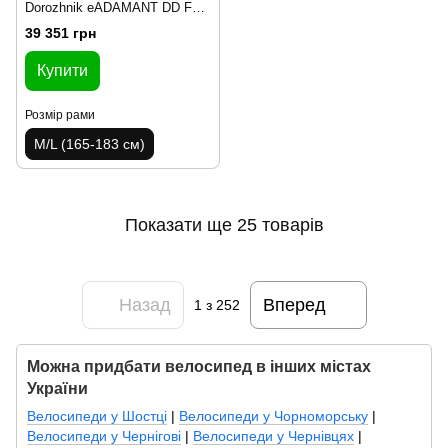
Dorozhnik eADAMANT DD FR
рама-18,5" 48B 17.5А*г 500Вт
39 351 грн
срiблястий 2025
Купити
Розмір рами
M/L (165-183 см)
Показати ще 25 товарів
Назад
Вперед
1
з 252
Можна придбати велосипед в інших містах
України
Велосипеди у Шостці
|
Велосипеди у Чорноморську
|
Велосипеди у Чернігові
|
Велосипеди у Чернівцях
|