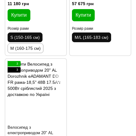
рама-18,5" 48B 17.5+12.5А*г
11 180 грн
57 675 грн
1000Вт чорний 2025 крила,
підніжка
Купити
Купити
Розмір рами
Розмір рами
S (150-165 см)
M/L (165-183 см)
M (160-175 см)
3
3
Велосипед з
електроприводом 20" AL