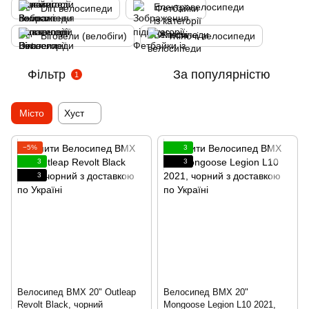
Dirt велосипеди
Фетбайки
Біговели (велобіги)
Жіночі велосипеди
Фільтр
За популярністю
1
Місто
Хуст
−5%
3
3
3
3
Велосипед BMX 20" Outleap
Велосипед BMX 20"
Revolt Black, чорний
Mongoose Legion L10 2021,