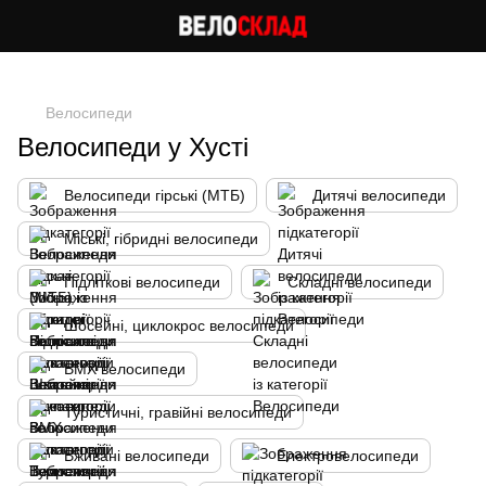
Cлідкуй за знижками в instagram
Велосипеди
Велосипеди у Хусті
Велосипеди гірські (МТБ)
Дитячі велосипеди
Міські, гібридні велосипеди
Підліткові велосипеди
Складні велосипеди
Шосейні, циклокрос велосипеди
BMX велосипеди
Туристичні, гравійні велосипеди
Вживані велосипеди
Електровелосипеди