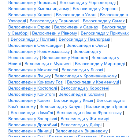
Велосипеди у Черкасах
|
Велосипеди у Червонограді
|
Велосипеди у Хмельницькому
|
Велосипеди у Херсоні
|
Велосипеди у Харкові
|
Велосипеди в Умані
|
Велосипеди в
Ужгороді
|
Велосипеди у Тернополі
|
Велосипеди у Сумах
|
Велосипеди у Стрию
|
Велосипеди у Сарнах
|
Велосипеди
у Самборі
|
Велосипеди у Рівному
|
Велосипеди у Прилуках
|
Велосипеди у Полтаві
|
Велосипеди у Павлограді
|
Велосипеди в Олександрія
|
Велосипеди в Одесі
|
Велосипеди у Новомосковську
|
Велосипеди у
Нововолинську
|
Велосипеди у Нікополі
|
Велосипеди у
Ніжині
|
Велосипеди в Мукачеві
|
Велосипеди у Миргороді
|
Велосипеди у Миколаєві
|
Велосипеди у Львові
|
Велосипеди у Луцьку
|
Велосипеди у Кропивницькому
|
Велосипеди у Кривому Розі
|
Велосипеди у Кременчуці
|
Велосипеди у Костополі
|
Велосипеди у Коростені
|
Велосипеди у Конотопі
|
Велосипеди в Коломиї
|
Велосипеди у Ковелі
|
Велосипеди у Києві
|
Велосипеди в
Кам'янському
|
Велосипеди у Калуші
|
Велосипеди в Ірпені
|
Велосипеди в Ізмаїлі
|
Велосипеди в Івано-Франківську
|
Велосипеди у Запоріжжі
|
Велосипеди у Житомирі
|
Велосипеди у Дрогобичі
|
Велосипеди у Дніпрі
|
Велосипеди у Вінниці
|
Велосипеди у Вишневому
|