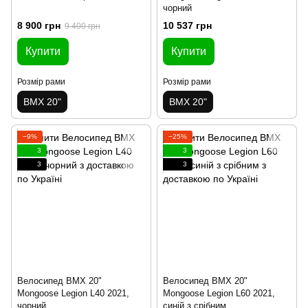
чорний
8 900 грн
10 537 грн
9 400 грн
Купити
Купити
Розмір рами
Розмір рами
BMX 20"
BMX 20"
−9%
−25%
3
3
3
3
Велосипед BMX 20"
Велосипед BMX 20"
Mongoose Legion L40 2021,
Mongoose Legion L60 2021,
чорний
синій з срібним