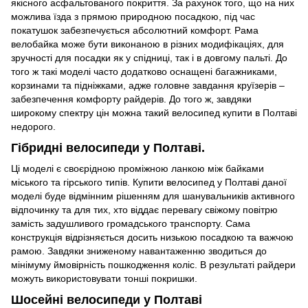
якісного асфальтованого покриття. За рахунок того, що на них
можлива їзда з прямою природною посадкою, під час
покатушок забезпечується абсолютний комфорт. Рама
велобайка може бути виконаною в різних модифікаціях, для
зручності для посадки як у спідниці, так і в довгому пальті. До
того ж такі моделі часто додатково оснащені багажниками,
корзинами та підніжками, адже головне завдання круїзерів –
забезпечення комфорту райдерів. До того ж, завдяки
широкому спектру цін можна такий велосипед купити в Полтаві
недорого.
Гібридні велосипеди у Полтаві.
Ці моделі є своєрідною проміжною ланкою між байками
міського та гірського типів. Купити велосипед у Полтаві даної
моделі буде відмінним рішенням для шанувальників активного
відпочинку та для тих, хто віддає перевагу свіжому повітрю
замість задушливого громадського транспорту. Сама
конструкція відрізняється досить низькою посадкою та важчою
рамою. Завдяки зниженому навантаженню зводиться до
мінімуму ймовірність пошкодження коліс. В результаті райдери
можуть використовувати тонші покришки.
Шосейні велосипеди у Полтаві