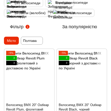
Dirt велосипеди
Фетбайки
Біговели (велобіги)
Жіночі велосипеди
Фільтр
За популярністю
1
Місто
Полтава
−5%
−5%
3
3
3
3
Велосипед BMX 20" Outleap
Велосипед BMX 20" Outleap
Revolt Plum, фіолетовий
Revolt Black, чорний