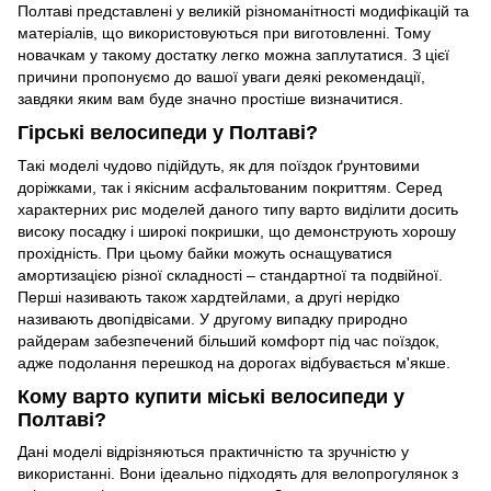
Полтаві представлені у великій різноманітності модифікацій та
матеріалів, що використовуються при виготовленні. Тому
новачкам у такому достатку легко можна заплутатися. З цієї
причини пропонуємо до вашої уваги деякі рекомендації,
завдяки яким вам буде значно простіше визначитися.
Гірські велосипеди у Полтаві?
Такі моделі чудово підійдуть, як для поїздок ґрунтовими
доріжками, так і якісним асфальтованим покриттям. Серед
характерних рис моделей даного типу варто виділити досить
високу посадку і широкі покришки, що демонструють хорошу
прохідність. При цьому байки можуть оснащуватися
амортизацією різної складності – стандартної та подвійної.
Перші називають також хардтейлами, а другі нерідко
називають двопідвісами. У другому випадку природно
райдерам забезпечений більший комфорт під час поїздок,
адже подолання перешкод на дорогах відбувається м'якше.
Кому варто купити міські велосипеди у
Полтаві?
Дані моделі відрізняються практичністю та зручністю у
використанні. Вони ідеально підходять для велопрогулянок з