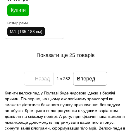
1000Вт чорний 2025 крила,
підніжка
Купити
Розмір рами
M/L (165-183 см)
Показати ще 25 товарів
Назад
Вперед
1
з 252
Купити велосипед у Полтаві буде чудовою ідеєю з безлічі
причин. По-перше, на цьому екологічному транспорті ви
зможете дістатися бажаного пункту призначення без задухи
автобусів. Крім цього велопрогулянки є чудовим варіантом
дозвілля на свіжому повітрі. А регулярні фізичні навантаження
якнайкраще допоможуть підтримувати ваше тіло в тонусі,
скинути зайві кілограми, сформувавши тіло мрії. Велосипеди в