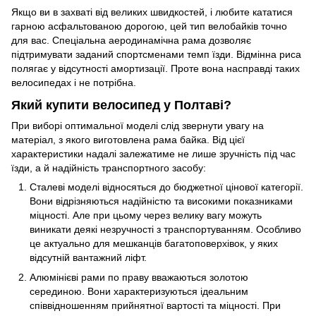
Якщо ви в захваті від великих швидкостей, і любите кататися
гарною асфальтованою дорогою, цей тип велобайків точно
для вас. Спеціальна аеродинамічна рама дозволяє
підтримувати заданий спортсменами темп їзди. Відмінна риса
полягає у відсутності амортизації. Проте вона насправді таких
велосипедах і не потрібна.
Який купити велосипед у Полтаві?
При виборі оптимальної моделі слід звернути увагу на
матеріал, з якого виготовлена ​​рама байка. Від цієї
характеристики надалі залежатиме не лише зручність під час
їзди, а й надійність транспортного засобу:
Сталеві моделі відносяться до бюджетної цінової категорії.
Вони відрізняються надійністю та високими показниками
міцності. Але при цьому через велику вагу можуть
виникати деякі незручності з транспортуванням. Особливо
це актуально для мешканців багатоповерхівок, у яких
відсутній вантажний ліфт.
Алюмінієві рами по праву вважаються золотою
серединою. Вони характеризуються ідеальним
співвідношенням прийнятної вартості та міцності. При