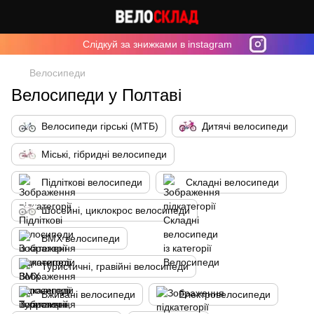
Cлідкуй за знижками в instagram
Велосипеди
Велосипеди у Полтаві
Велосипеди гірські (МТБ)
Дитячі велосипеди
Міські, гібридні велосипеди
Підліткові велосипеди
Складні велосипеди
Шосейні, циклокрос велосипеди
BMX велосипеди
Туристичні, гравійні велосипеди
Вживані велосипеди
Електровелосипеди