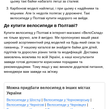
цьому такі байки набагато легші за сталеві.
Карбонові моделі найлегші, і при цьому є надійними та
міцними. Але їх недолік полягає у дорожнечі. Такі
велосипеди у Полтаві купити недорого не вийде.
Де купити велосипеди в Полтаві?
Купити велосипед у Полтаві в інтернет-магазині «ВелоСклад»
не тільки зручно, але й вигідно. Ми пропонуємо вашій увазі
широкий асортиментний ряд моделей на будь-який смак та
гаманець. У нашому каталозі ви знайдете байки для дітей,
підлітків та дорослих різних типів та модифікацій. Доставка
замовлень можлива по всій Україні, а наші консультанти
завжди готові допомогти корисними порадами та
рекомендаціями. Тому якщо у вас виникли додаткові питання,
менеджери вам завжди на зв'язку.
Можна придбати велосипед в інших містах
України
Велосипеди у Шостці
|
Велосипеди у Чорноморську
|
Велосипеди у Чернігові
|
Велосипеди у Чернівцях
|