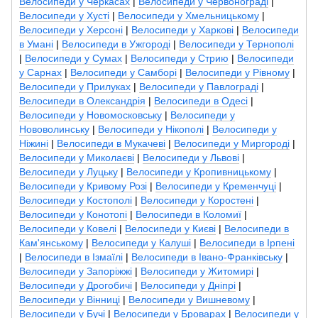
Велосипеди у Черкасах
|
Велосипеди у Червонограді
|
Велосипеди у Хусті
|
Велосипеди у Хмельницькому
|
Велосипеди у Херсоні
|
Велосипеди у Харкові
|
Велосипеди
в Умані
|
Велосипеди в Ужгороді
|
Велосипеди у Тернополі
|
Велосипеди у Сумах
|
Велосипеди у Стрию
|
Велосипеди
у Сарнах
|
Велосипеди у Самборі
|
Велосипеди у Рівному
|
Велосипеди у Прилуках
|
Велосипеди у Павлограді
|
Велосипеди в Олександрія
|
Велосипеди в Одесі
|
Велосипеди у Новомосковську
|
Велосипеди у
Нововолинську
|
Велосипеди у Нікополі
|
Велосипеди у
Ніжині
|
Велосипеди в Мукачеві
|
Велосипеди у Миргороді
|
Велосипеди у Миколаєві
|
Велосипеди у Львові
|
Велосипеди у Луцьку
|
Велосипеди у Кропивницькому
|
Велосипеди у Кривому Розі
|
Велосипеди у Кременчуці
|
Велосипеди у Костополі
|
Велосипеди у Коростені
|
Велосипеди у Конотопі
|
Велосипеди в Коломиї
|
Велосипеди у Ковелі
|
Велосипеди у Києві
|
Велосипеди в
Кам'янському
|
Велосипеди у Калуші
|
Велосипеди в Ірпені
|
Велосипеди в Ізмаїлі
|
Велосипеди в Івано-Франківську
|
Велосипеди у Запоріжжі
|
Велосипеди у Житомирі
|
Велосипеди у Дрогобичі
|
Велосипеди у Дніпрі
|
Велосипеди у Вінниці
|
Велосипеди у Вишневому
|
Велосипеди у Бучі
|
Велосипеди у Броварах
|
Велосипеди у