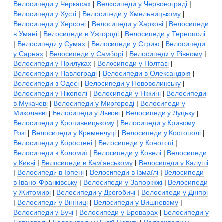
Велосипеди у Черкасах
|
Велосипеди у Червонограді
|
Велосипеди у Хусті
|
Велосипеди у Хмельницькому
|
Велосипеди у Херсоні
|
Велосипеди у Харкові
|
Велосипеди
в Умані
|
Велосипеди в Ужгороді
|
Велосипеди у Тернополі
|
Велосипеди у Сумах
|
Велосипеди у Стрию
|
Велосипеди
у Сарнах
|
Велосипеди у Самборі
|
Велосипеди у Рівному
|
Велосипеди у Прилуках
|
Велосипеди у Полтаві
|
Велосипеди у Павлограді
|
Велосипеди в Олександрія
|
Велосипеди в Одесі
|
Велосипеди у Нововолинську
|
Велосипеди у Нікополі
|
Велосипеди у Ніжині
|
Велосипеди
в Мукачеві
|
Велосипеди у Миргороді
|
Велосипеди у
Миколаєві
|
Велосипеди у Львові
|
Велосипеди у Луцьку
|
Велосипеди у Кропивницькому
|
Велосипеди у Кривому
Розі
|
Велосипеди у Кременчуці
|
Велосипеди у Костополі
|
Велосипеди у Коростені
|
Велосипеди у Конотопі
|
Велосипеди в Коломиї
|
Велосипеди у Ковелі
|
Велосипеди
у Києві
|
Велосипеди в Кам'янському
|
Велосипеди у Калуші
|
Велосипеди в Ірпені
|
Велосипеди в Ізмаїлі
|
Велосипеди
в Івано-Франківську
|
Велосипеди у Запоріжжі
|
Велосипеди
у Житомирі
|
Велосипеди у Дрогобичі
|
Велосипеди у Дніпрі
|
Велосипеди у Вінниці
|
Велосипеди у Вишневому
|
Велосипеди у Бучі
|
Велосипеди у Броварах
|
Велосипеди у