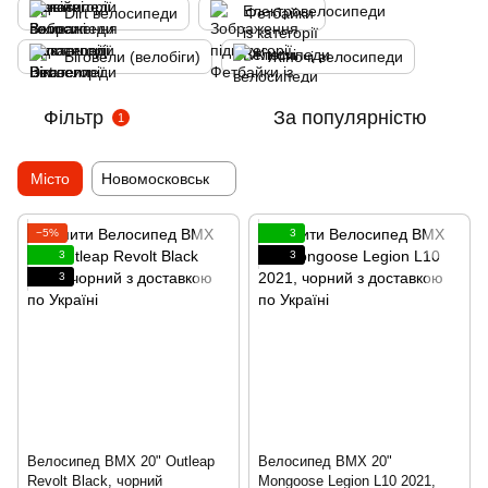
Dirt велосипеди
Фетбайки
Біговели (велобіги)
Жіночі велосипеди
Фільтр
За популярністю
1
Місто
Новомосковськ
−5%
3
3
3
3
Велосипед BMX 20" Outleap
Велосипед BMX 20"
Revolt Black, чорний
Mongoose Legion L10 2021,