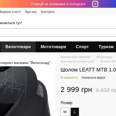
Cлідкуй за знижками в instagram
Корисні статті
Про нас
Контакти
инається тут!
Велотовари
Мототовари
Спорт
Туризм
Веломагазин Velosklad
Велотовари
Крос-кантрі шоломи Leatt
Шолом LEATT
Шолом LEATT MTB 1.0 Al
В наявності
Написати відгук
2 999 грн
3 332 г
Розмір
M
L