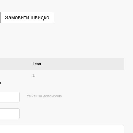
Замовити швидко
Leatt
L
р
Увійти за допомогою