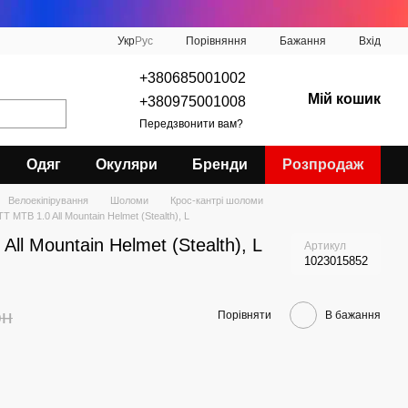
Порівняння
Укр
Рус
Бажання
Вхід
+380685001002
Мій кошик
+380975001008
Передзвонити вам?
Одяг
Окуляри
Бренди
Розпродаж
Велоекіпірування
Шоломи
Крос-кантрі шоломи
 MTB 1.0 All Mountain Helmet (Stealth), L
l Mountain Helmet (Stealth), L
Артикул
1023015852
рн
Порівняти
В бажання