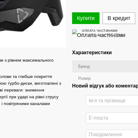
Купити
В кредит
ОПЛАТА ЧАСТИНАМИ
3 платежі по 999.67 грн
Характеристики
ви з рівнем максимального
Бренд
олови та глибше покриття
Розмір
бою турбо-диски, виготовлені з
Новий відгук або комента
ові переваги: зниження
гії при ударі на рівні струсу
и і повітряними каналами