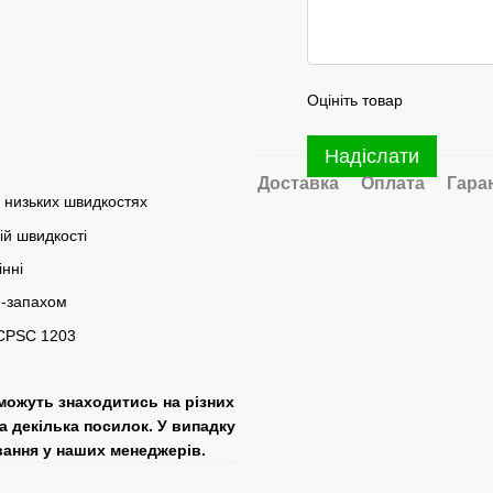
Оцініть товар
Надіслати
Доставка
Оплата
Гара
 низьких швидкостях
ій швидкості
нні
и-запахом
 CPSC 1203
 можуть знаходитись на різних
а декілька посилок. У випадку
вання у наших менеджерів.