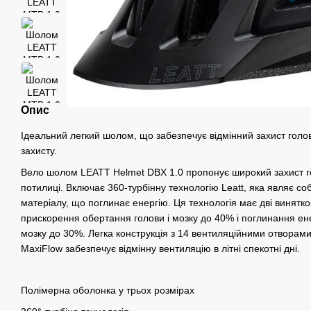
Опис
Ідеальний легкий шолом, що забезпечує відмінний захист голо
захисту.
Вело шолом LEATT Helmet DBX 1.0 пропонує широкий захист г
потилиці. Включає 360-турбінну технологію Leatt, яка являє со
матеріалу, що поглинає енергію. Ця технологія має дві винятк
прискорення обертання голови і мозку до 40% і поглинання енер
мозку до 30%. Легка конструкція з 14 вентиляційними отворам
MaxiFlow забезпечує відмінну вентиляцію в літні спекотні дні.
Полімерна оболонка у трьох розмірах