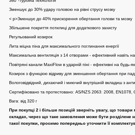
360°-турбіна технологія
Зменшує до 30% удару головою на рівні струсу мозку
< p>
Зменшує до 40% прискорення обертання голови та мозку
Збільшене покриття потилиці для додаткового захисту
Регульований козирок
Лита міцна піна для максимального поглинання енергії
Максимальна вентиляція з 14 отворами - ефективний навіть на
Повітряні канали MaxiFlow в ударній піні - ефективні на будь-як
Козирок з функцією відриву для зменшення обертання при паді
Вологовідвідний, дихаючий і миючий внутрішній вкладиш з ант
Сертифіковано та протестовано: AS/NZS 2063: 2008, EN1078,
Вага: від 320 г
При покупці 2 і більше позицій зверніть увагу, що товари
складах, через що таке замовлення може бути розділене н
такої покупки, просимо попередньо уточнити її комплекту