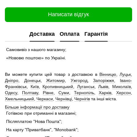
Написати відгук
Доставка
Оплата
Гарантія
Самовивіз з нашого магазину;
«Нововю поштою» по Україні.
Ви можете купити цей товар з доставкою в
Вінницю
,
Луцьк
,
Дніпро
,
Донецьк
,
Житомир
,
Ужгород
,
Запоріжжя
,
Івано-
Франківськ
,
Київ
,
Кропивницький
,
Луганськ
,
Львів
,
Миколаїв
,
Одесу
,
Полтаву
,
Рівне
,
Суми
,
Тернопіль
,
Харків
,
Херсон
,
Хмельницький
,
Черкаси
,
Чернівці
,
Чернігів
та інші міста.
Більше інформації про доставку
Готівкою при отриманні в магазині;
Післяплатою "Нова Пошта";
На карту "Приватбанк", "Monobank";