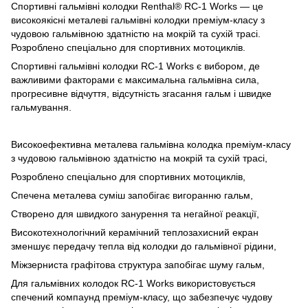
Спортивні гальмівні колодки Renthal® RC-1 Works — це
високоякісні металеві гальмівні колодки преміум-класу з
чудовою гальмівною здатністю на мокрій та сухій трасі.
Розроблено спеціально для спортивних мотоциклів.
Спортивні гальмівні колодки RC-1 Works є вибором, де
важливими факторами є максимальна гальмівна сила,
прогресивне відчуття, відсутність згасання гальм і швидке
гальмування.
Високоефективна металева гальмівна колодка преміум-класу
з чудовою гальмівною здатністю на мокрій та сухій трасі,
Розроблено спеціально для спортивних мотоциклів,
Спечена металева суміш запобігає вигоранню гальм,
Створено для швидкого занурення та негайної реакції,
Високотехнологічний керамічний теплозахисний екран
зменшує передачу тепла від колодки до гальмівної рідини,
Міжзерниста графітова структура запобігає шуму гальм,
Для гальмівних колодок
RC-1 Works
використовується
спечений компаунд преміум-класу, що забезпечує чудову