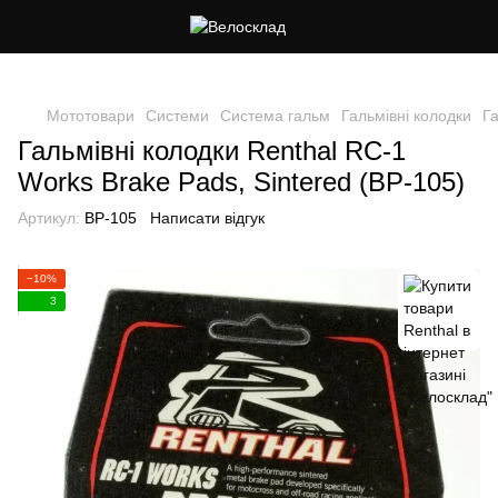
Cлідкуй за знижками в instagram
Мототовари
Системи
Система гальм
Гальмівні колодки
Га
Гальмівні колодки Renthal RC-1
Works Brake Pads, Sintered (BP-105)
Артикул:
BP-105
Написати відгук
−10%
3