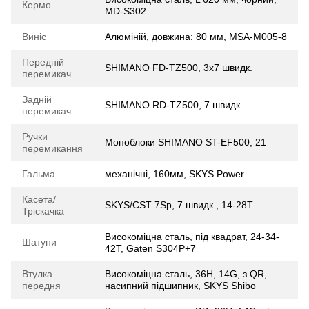
Кермо
MD-S302
Виніс
Алюмiнiй, довжина: 80 мм, MSA-M005-8
Передній
SHIMANO FD-TZ500, 3x7 швидк.
перемикач
Задній
SHIMANO RD-TZ500, 7 швидк.
перемикач
Ручки
Моноблоки SHIMANO ST-EF500, 21
перемикання
Гальма
механічні, 160мм, SKYS Power
Касета/
SKYS/CST 7Sp, 7 швидк., 14-28Т
Тріскачка
Високоміцна сталь, під квадрат, 24-34-
Шатуни
42T, Gaten S304P+7
Втулка
Високоміцна сталь, 36H, 14G, з QR,
передня
насипний підшипник, SKYS Shibo