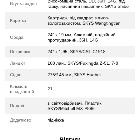
Високоміцна сталь, DD, 36H, 14G, під
Втулка задня
гайку, насипний підшипник, SKYS Shibo
Картридж, під квадрат, з пило-
Каретка
вологозахистом, SKYS Wangtingtian
24" х 19 мм, Алюмiнiй, подвійний
Обода
протиударний, 36H, 14G
Покришки
24" x 1,95, SKYS/CST C1918
Ланцюг
108 лан., SKYS/Fuxingda Z-51, 7-8
Сідло
275*145 мм, SKYS Huabei
Кількість
21
швидкостей
зі світловідбивачі, Пластик,
Педалі
SKYS/Mitchell MX-P896
Додатково
підніжка
Відгуки