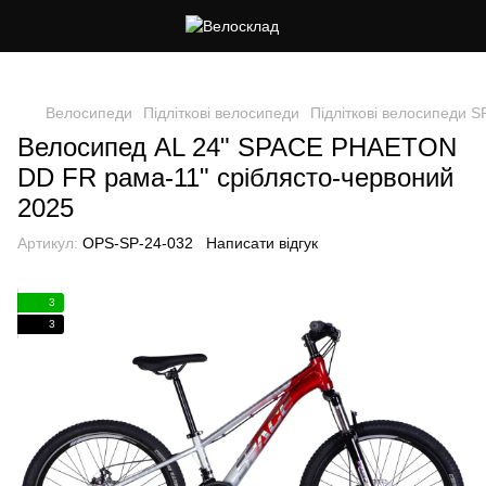
Cлідкуй за знижками в instagram
Велосипеди
Підліткові велосипеди
Підліткові велосипеди 
Велосипед AL 24" SPACE PHAETON
DD FR рама-11" сріблясто-червоний
2025
Артикул:
OPS-SP-24-032
Написати відгук
3
3