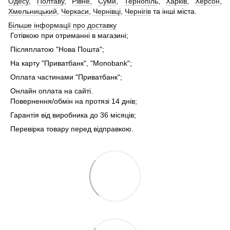
Одесу
,
Полтаву
,
Рівне
,
Суми
,
Тернопіль
,
Харків
,
Херсон
,
Хмельницький
,
Черкаси
,
Чернівці
,
Чернігів
та інші міста.
Більше інформації про доставку
Готівкою при отриманні в магазині;
Післяплатою "Нова Пошта";
На карту "Приватбанк", "Monobank";
Оплата частинами "Приватбанк";
Онлайн оплата на сайті.
Повернення/обмін на протязі 14 днів;
Гарантія від виробника до 36 місяців;
Перевірка товару перед відправкою.