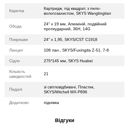
Картридж, під квадрат, з пило-
Каретка
вологозахистом, SKYS Wangtingtian
24" х 19 мм, Алюмiнiй, подвійний
Обода
протиударний, 36H, 14G
Покришки
24" x 1,95, SKYS/CST C1918
Ланцюг
108 лан., SKYS/Fuxingda Z-51, 7-8
Сідло
275*145 мм, SKYS Huabei
Кількість
21
швидкостей
зі світловідбивачі, Пластик,
Педалі
SKYS/Mitchell MX-P896
Додатково
підніжка
Відгуки