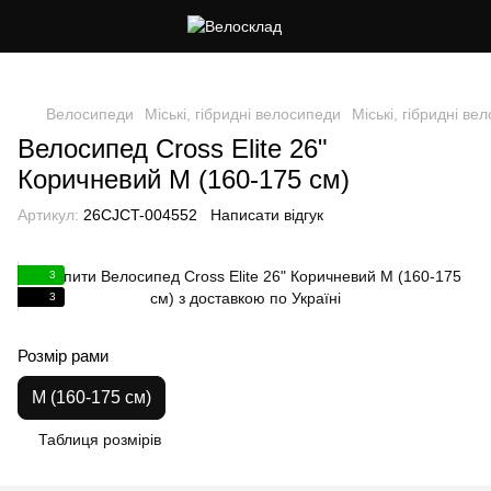
Cлідкуй за знижками в instagram
Велосипеди
Міські, гібридні велосипеди
Міські, гібридні ве
Велосипед Cross Elite 26"
Коричневий M (160-175 см)
Артикул:
26CJCT-004552
Написати відгук
3
3
Розмір рами
M (160-175 см)
Таблиця розмірів