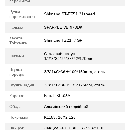
перемикач
Ручки
Shimano ST-EF51 21speed
перемикання
Гальма
SPARKLE VB-978DK
Касета/
Shimano TZ21. 7 SP
Тріскачка
Сталевий шатун
Шатуни
1/2*3*32*24*34*42*170mm
Втулка
3/8*14G*36H*100*150mm, сталь
передня
Втулка задня
3/8*14G*36H*135*175MM, сталь
Каретка
Кенлі. KL-08A
Обода
Алюмінієвий подвійний
Покришки
K1153, 26X2.125
Ланцюг
Ланцюг FFC C30 . 1/2*3/32*110