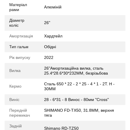
Матеріал
Алюміній
рами
Діаметр
26"
коліс
Амортизація
Хардтейл
Тип гальм
Обідні
Рік випуску
2022
26"Амортизаційна вилка, сталь
Вилка
25.4*28.6*30*232MM, безрізьбова
Сталь 650 * 22 - 2 * 25 - 4 * 1 - 2T. H -
Кермо
30MM
Виніс
28 - 6*31 - 8 Винос - 80мм "Cross"
Передній
SHIMANO FD-TX50, 31.8MM, верхня
перемикач
тяга
Задній
Shimano RD-TZ50