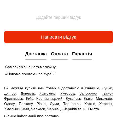
Додайте перший відгук
Написати відгук
Доставка
Оплата
Гарантія
Самовивіз з нашого магазину;
«Нововю поштою» по Україні.
Ви можете купити цей товар з доставкою в
Вінницю
,
Луцьк
,
Дніпро
,
Донецьк
,
Житомир
,
Ужгород
,
Запоріжжя
,
Івано-
Франківськ
,
Київ
,
Кропивницький
,
Луганськ
,
Львів
,
Миколаїв
,
Одесу
,
Полтаву
,
Рівне
,
Суми
,
Тернопіль
,
Харків
,
Херсон
,
Хмельницький
,
Черкаси
,
Чернівці
,
Чернігів
та інші міста.
Більше інформації про доставку