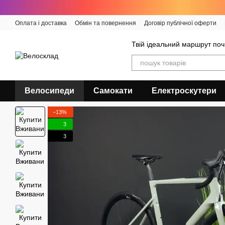
Перейти до основного контенту
Оплата і доставка
Обмін та повернення
Договір публічної оферти
Твій ідеальний маршрут поч
Велосипеди
Самокати
Електроскутери
−13%
3
3