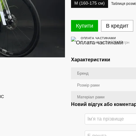
M (160-175 см)
Таблиця розмі
Купити
В кредит
ОПЛАТА ЧАСТИНАМИ
3 платежі по 24 666.67 грн
Характеристики
Бренд
Розмір рами
8C
Матеріал рами
Новий відгук або комента