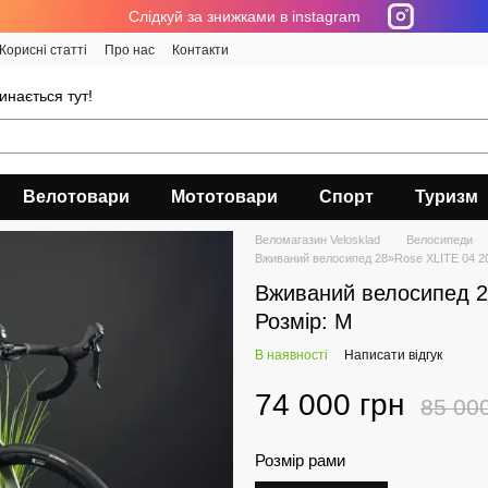
Cлідкуй за знижками в instagram
Корисні статті
Про нас
Контакти
инається тут!
Велотовари
Мототовари
Спорт
Туризм
Веломагазин Velosklad
Велосипеди
Вживаний велосипед 28»Rose XLITE 04 20
Вживаний велосипед 2
Розмір: М
В наявності
Написати відгук
74 000 грн
85 00
Розмір рами