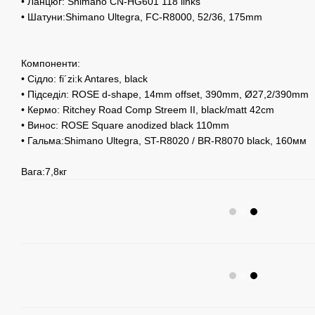
• Ланцюг: Shimano CN-HG601 118 links
• Шатуни:Shimano Ultegra, FC-R8000, 52/36, 175mm
Компоненти:
• Сідло: fi´zi:k Antares, black
• Підседіл: ROSE d-shape, 14mm offset, 390mm, Ø27,2/390mm
• Кермо: Ritchey Road Comp Streem II, black/matt 42cm
• Винос: ROSE Square anodized black 110mm
• Гальма:Shimano Ultegra, ST-R8020 / BR-R8070 black, 160мм
Вага:7,8кг