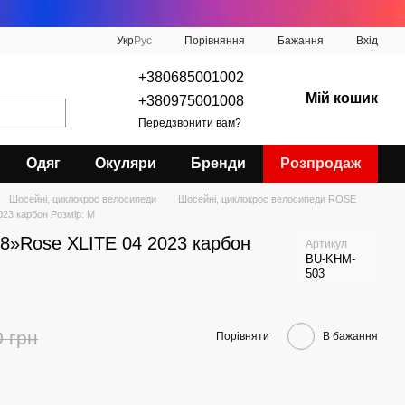
Порівняння
Укр
Рус
Бажання
Вхід
+380685001002
Мій кошик
+380975001008
Передзвонити вам?
Одяг
Окуляри
Бренди
Розпродаж
Шосейні, циклокрос велосипеди
Шосейні, циклокрос велосипеди ROSE
23 карбон Розмір: М
8»Rose XLITE 04 2023 карбон
Артикул
BU-KHM-
503
0 грн
Порівняти
В бажання